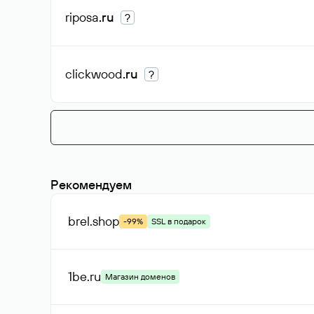
riposa
.ru
?
clickwood
.ru
?
Рекомендуем
brel
.shop
-99%
SSL в подарок
1be
.ru
Магазин доменов