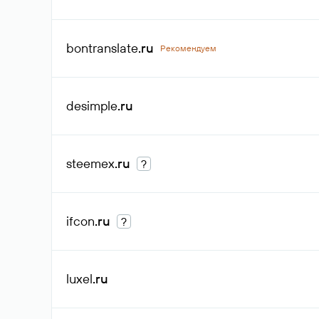
bontranslate
.ru
Рекомендуем
desimple
.ru
steemex
.ru
?
ifcon
.ru
?
luxel
.ru