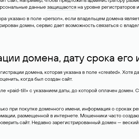
жит сайт, например, чтобы предложить администратору разм
персональные данные
защищаются
на уровне регистраторов 
атора указано в поле «person», если владельцем домена явля
истрирован домен, сервис дает возможность связаться с вла
ации домена, дату срока его
гистрации домена, которая указана в поле «created». Хотя д
оценить, когда был создан сайт.
 «paid-till» с указанием даты, до которой оплачен домен. 
лько при покупке доменного имени, информация о сроках р
ормации, размещенной в интернете. Мошенники часто созда
оверить сайт. Недавно зарегистрированный домен — веский