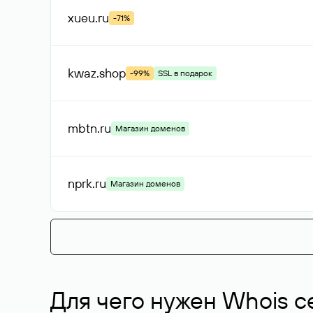
xueu
.ru
-71%
kwaz
.shop
-99%
SSL в подарок
mbtn
.ru
Магазин доменов
nprk
.ru
Магазин доменов
Для чего нужен Whois с