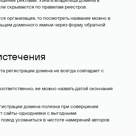
ещение рекламы. Узнать владельца домена в
или скрываются по правилам реестров.
ется организация, то посмотреть название можно в
дельцем доменного имени через форму обратной
 истечения
ата регистрации домена не всегда совпадает с
Соответственно, ее можно назвать датой окончания
егистрации домена полезна при совершении
ют сайты-однодневки с выгодными
 повод усомниться в чистоте намерений авторов