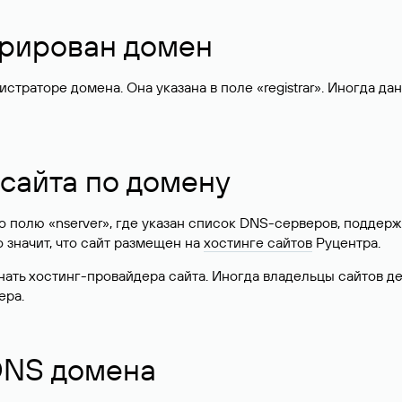
стрирован домен
раторе домена. Она указана в поле «registrar». Иногда да
 сайта по домену
 по полю «nserver», где указан список DNS-серверов, подд
 Это значит, что сайт размещен на
хостинге сайтов
Руцентра.
знать хостинг-провайдера сайта. Иногда владельцы сайтов 
ера.
 DNS домена