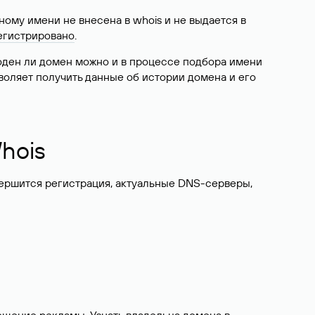
ому имени не внесена в whois и не выдается в
егистрировано
.
боден ли домен можно и в процессе подбора имени
воляет получить данные об истории домена и его
hois
вершится регистрация, актуальные DNS-серверы,