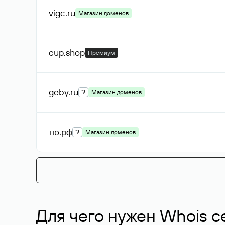
vigc
.ru
Магазин доменов
cup
.shop
Премиум
geby
.ru
?
Магазин доменов
тю
.рф
?
Магазин доменов
Для чего нужен Whois с