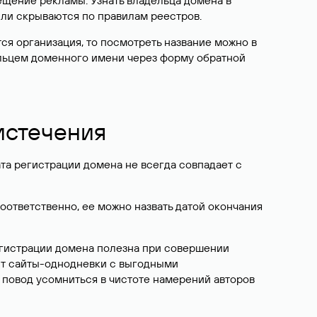
ещение рекламы. Узнать владельца домена в
или скрываются по правилам реестров.
ется организация, то посмотреть название можно в
дельцем доменного имени через форму обратной
 истечения
ата регистрации домена не всегда совпадает с
Соответственно, ее можно назвать датой окончания
егистрации домена полезна при совершении
ют сайты-однодневки с выгодными
 повод усомниться в чистоте намерений авторов