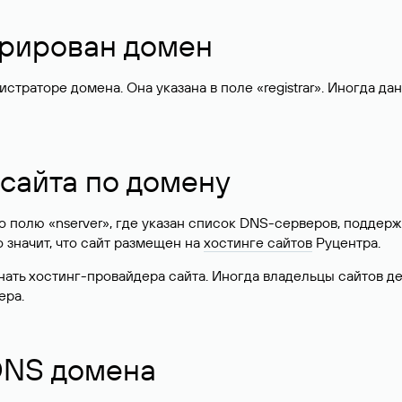
стрирован домен
раторе домена. Она указана в поле «registrar». Иногда да
 сайта по домену
 по полю «nserver», где указан список DNS-серверов, подд
 Это значит, что сайт размещен на
хостинге сайтов
Руцентра.
знать хостинг-провайдера сайта. Иногда владельцы сайтов 
ера.
 DNS домена