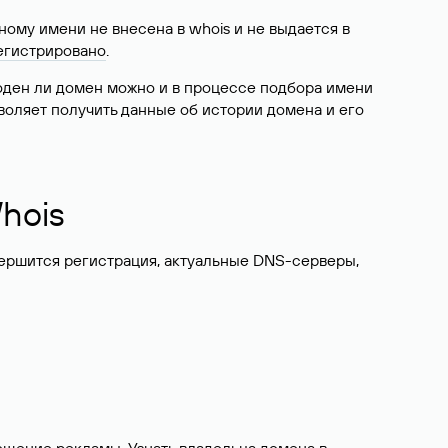
ому имени не внесена в whois и не выдается в
егистрировано
.
боден ли домен можно и в процессе подбора имени
воляет получить данные об истории домена и его
hois
вершится регистрация, актуальные DNS-серверы,