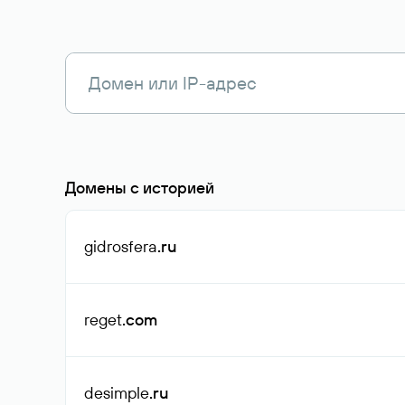
Домены с историей
gidrosfera
.ru
reget
.com
desimple
.ru