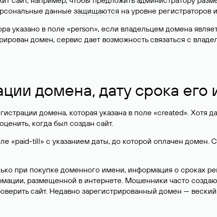
жит сайт, например, чтобы предложить администратору разм
персональные данные
защищаются
на уровне регистраторов 
атора указано в поле «person», если владельцем домена явля
истрирован домен, сервис дает возможность связаться с вла
ации домена, дату срока его
гистрации домена, которая указана в поле «created». Хотя д
оценить, когда был создан сайт.
 «paid-till» с указанием даты, до которой оплачен домен. 
лько при покупке доменного имени, информация о сроках р
ормации, размещенной в интернете. Мошенники часто созда
оверить сайт. Недавно зарегистрированный домен — веский