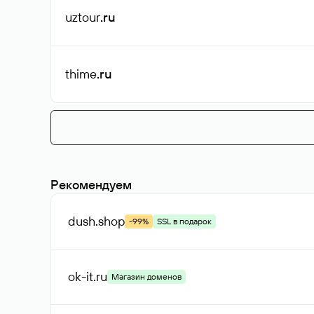
uztour
.ru
thime
.ru
Рекомендуем
dush
.shop
-99%
SSL в подарок
ok-it
.ru
Магазин доменов