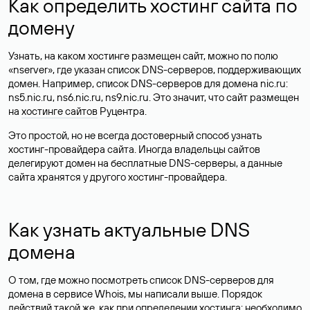
Как определить хостинг сайта по
домену
Узнать, на каком хостинге размещен сайт, можно по полю
«nserver», где указан список DNS-серверов, поддерживающих
домен. Например, список DNS-серверов для домена nic.ru:
ns5.nic.ru, ns6.nic.ru, ns9.nic.ru. Это значит, что сайт размещен
на
хостинге сайтов
Руцентра.
Это простой, но не всегда достоверный способ узнать
хостинг-провайдера сайта. Иногда владельцы сайтов
делегируют домен на бесплатные DNS-серверы, а данные
сайта хранятся у другого хостинг-провайдера.
Как узнать актуальные DNS
домена
О том, где можно посмотреть список DNS-серверов для
домена в сервисе Whois, мы написали выше. Порядок
действий такой же, как при определении хостинга: необходимо