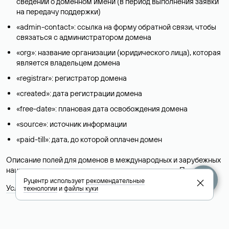
сведений о доменном имени (в период выполнения заявки
на передачу поддержки)
«admin-contact»: ссылка на форму обратной связи, чтобы
связаться с администратором домена
«org»: название организации (юридического лица), которая
является владельцем домена
«registrar»: регистратор домена
«created»: дата регистрации домена
«free-date»: плановая дата освобождения домена
«source»: источник информации
«paid-till»: дата, до которой оплачен домен
Описание полей для доменов в международных и зарубежных
национальных доменах представлены в разделе «
Помощь
».
Руцентр использует
рекомендательные
Условия использования Whois-сервиса
технологии
и
файлы куки