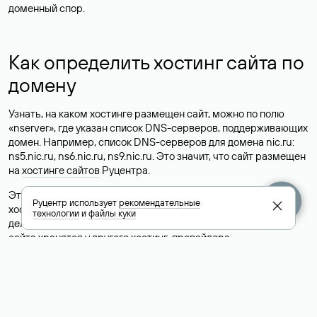
доменный спор.
Как определить хостинг сайта по
домену
Узнать, на каком хостинге размещен сайт, можно по полю
«nserver», где указан список DNS-серверов, поддерживающих
домен. Например, список DNS-серверов для домена nic.ru:
ns5.nic.ru, ns6.nic.ru, ns9.nic.ru. Это значит, что сайт размещен
на
хостинге сайтов
Руцентра.
Это простой, но не всегда достоверный способ узнать
Руцентр использует
рекомендательные
хостинг-провайдера сайта. Иногда владельцы сайтов
технологии
и
файлы куки
делегируют домен на бесплатные DNS-серверы, а данные
сайта хранятся у другого хостинг-провайдера.
Как узнать актуальные DNS
домена