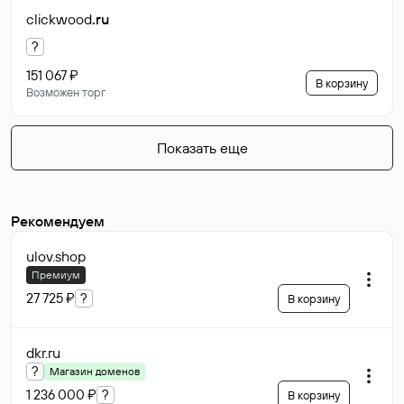
clickwood
.ru
?
151 067 ₽
В корзину
Возможен торг
Показать еще
Рекомендуем
ulov
.shop
Премиум
27 725 ₽
?
В корзину
dkr
.ru
?
Магазин доменов
1 236 000 ₽
?
В корзину