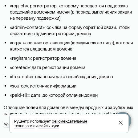
«reg-ch»: регистратор, которому передается поддержка
сведений о доменном имени (в период выполнения заявки
на передачу поддержки)
«admin-contact»: ссылка на форму обратной связи, чтобы
связаться с администратором домена
«org»: название организации (юридического лица), которая
является владельцем домена
«registrar»: регистратор домена
«created»: дата регистрации домена
«free-date»: плановая дата освобождения домена
«source»: источник информации
«paid-till»: дата, до которой оплачен домен
Описание полей для доменов в международных и зарубежных
национальных доменах представлены в разделе «
Помощь
».
Руцентр использует
рекомендательные
Условия использования Whois-сервиса
технологии
и
файлы куки