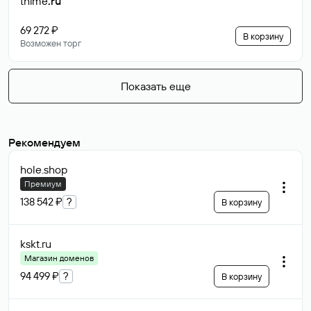
thime
.ru
69 272 ₽
В корзину
Возможен торг
Показать еще
Рекомендуем
hole
.shop
Премиум
138 542 ₽
?
В корзину
kskt
.ru
Магазин доменов
94 499 ₽
?
В корзину