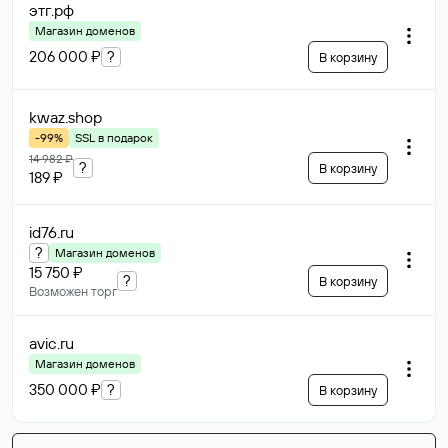
этг
.рф
Магазин доменов
206 000 ₽
?
В корзину
kwaz
.shop
-99%
SSL в подарок
14 982 ₽
?
В корзину
189 ₽
id76
.ru
?
Магазин доменов
15 750 ₽
?
В корзину
Возможен торг
avic
.ru
Магазин доменов
350 000 ₽
?
В корзину