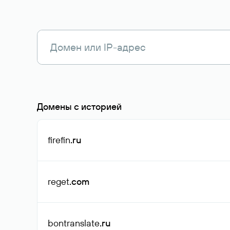
Домены с историей
firefin
.ru
reget
.com
bontranslate
.ru