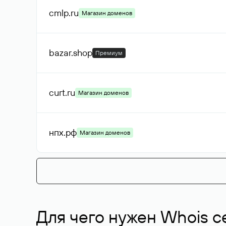
cmlp
.ru
Магазин доменов
bazar
.shop
Премиум
curt
.ru
Магазин доменов
нпх
.рф
Магазин доменов
Для чего нужен Whois с