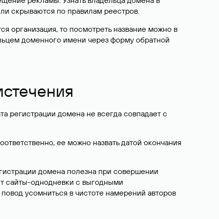
ещение рекламы. Узнать владельца домена в
или скрываются по правилам реестров.
ется организация, то посмотреть название можно в
дельцем доменного имени через форму обратной
 истечения
ата регистрации домена не всегда совпадает с
Соответственно, ее можно назвать датой окончания
егистрации домена полезна при совершении
ют сайты-однодневки с выгодными
 повод усомниться в чистоте намерений авторов