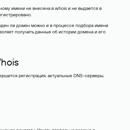
ому имени не внесена в whois и не выдается в
егистрировано
.
боден ли домен можно и в процессе подбора имени
воляет получить данные об истории домена и его
hois
вершится регистрация, актуальные DNS-серверы,