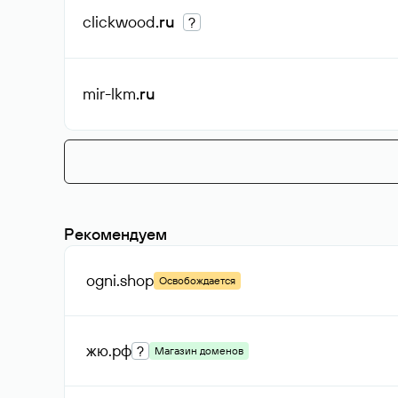
clickwood
.ru
?
mir-lkm
.ru
Рекомендуем
ogni
.shop
Освобождается
жю
.рф
?
Магазин доменов