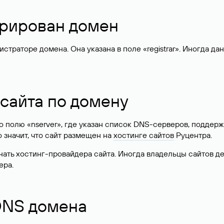
стрирован домен
раторе домена. Она указана в поле «registrar». Иногда да
 сайта по домену
 по полю «nserver», где указан список DNS-серверов, подд
 Это значит, что сайт размещен на
хостинге сайтов
Руцентра.
знать хостинг-провайдера сайта. Иногда владельцы сайтов 
ера.
 DNS домена