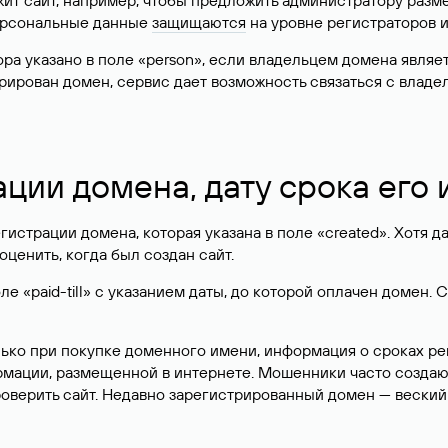
жит сайт, например, чтобы предложить администратору разм
персональные данные
защищаются
на уровне регистраторов 
атора указано в поле «person», если владельцем домена явля
истрирован домен, сервис дает возможность связаться с вла
ации домена, дату срока его
гистрации домена, которая указана в поле «created». Хотя д
оценить, когда был создан сайт.
 «paid-till» с указанием даты, до которой оплачен домен. 
лько при покупке доменного имени, информация о сроках р
ормации, размещенной в интернете. Мошенники часто созда
оверить сайт. Недавно зарегистрированный домен — веский