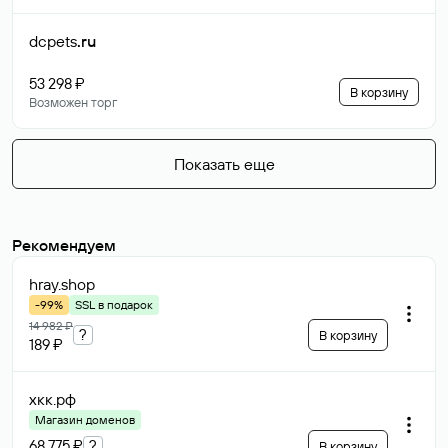
dcpets
.ru
53 298 ₽
В корзину
Возможен торг
Показать еще
Рекомендуем
hray
.shop
-99%
SSL в подарок
14 982 ₽
?
В корзину
189 ₽
хкк
.рф
Магазин доменов
68 775 ₽
?
В корзину