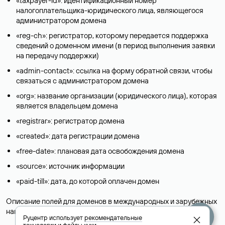
«taxpayer-id»: идентификационный номер
налогоплательщика-юридического лица, являющегося
администратором домена
«reg-ch»: регистратор, которому передается поддержка
сведений о доменном имени (в период выполнения заявки
на передачу поддержки)
«admin-contact»: ссылка на форму обратной связи, чтобы
связаться с администратором домена
«org»: название организации (юридического лица), которая
является владельцем домена
«registrar»: регистратор домена
«created»: дата регистрации домена
«free-date»: плановая дата освобождения домена
«source»: источник информации
«paid-till»: дата, до которой оплачен домен
Описание полей для доменов в международных и зарубежных
национальных доменах представлены в разделе «
Помощь
».
Руцентр использует
рекомендательные