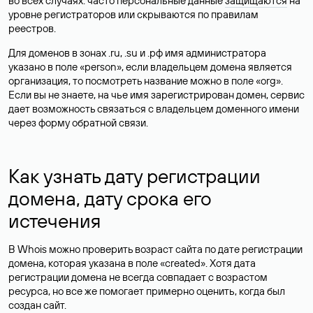
во всех случаях: часто персональные данные
защищаются
на
уровне регистраторов или скрываются по правилам
реестров.
Для доменов в зонах .ru, .su и .рф имя администратора
указано в поле «person», если владельцем домена является
организация, то посмотреть название можно в поле «org».
Если вы не знаете, на чье имя зарегистрирован домен, сервис
дает возможность связаться с владельцем доменного имени
через форму обратной связи.
Как узнать дату регистрации
домена, дату срока его
истечения
В Whois можно проверить возраст сайта по дате регистрации
домена, которая указана в поле «created». Хотя дата
регистрации домена не всегда совпадает с возрастом
ресурса, но все же помогает примерно оценить, когда был
создан сайт.