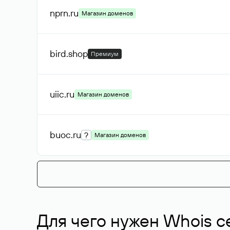
nprn
.ru
Магазин доменов
bird
.shop
Премиум
uiic
.ru
Магазин доменов
buoc
.ru
?
Магазин доменов
Для чего нужен Whois с