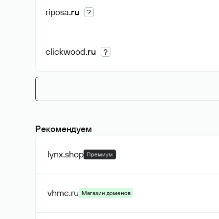
riposa
.ru
?
clickwood
.ru
?
Рекомендуем
lynx
.shop
Премиум
vhmc
.ru
Магазин доменов