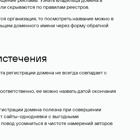
ещение рекламы. Узнать владельца домена в
или скрываются по правилам реестров.
ется организация, то посмотреть название можно в
дельцем доменного имени через форму обратной
 истечения
ата регистрации домена не всегда совпадает с
Соответственно, ее можно назвать датой окончания
егистрации домена полезна при совершении
ют сайты-однодневки с выгодными
 повод усомниться в чистоте намерений авторов