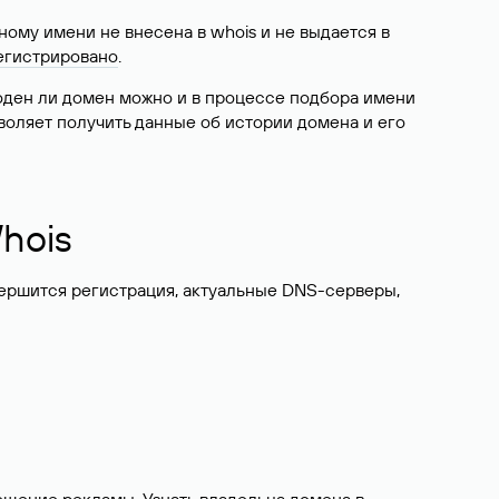
ому имени не внесена в whois и не выдается в
егистрировано
.
боден ли домен можно и в процессе подбора имени
воляет получить данные об истории домена и его
hois
вершится регистрация, актуальные DNS-серверы,