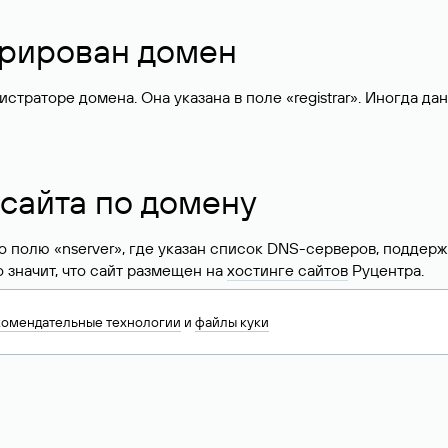
стрирован домен
раторе домена. Она указана в поле «registrar». Иногда да
 сайта по домену
 по полю «nserver», где указан список DNS-серверов, подд
 Это значит, что сайт размещен на
хостинге сайтов
Руцентра.
знать хостинг-провайдера сайта. Иногда владельцы сайтов 
комендательные технологии
и
файлы куки
ера.
 DNS домена