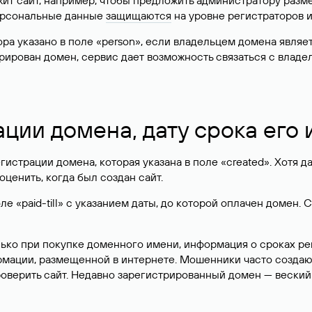
жит сайт, например, чтобы предложить администратору разм
персональные данные
защищаются
на уровне регистраторов 
атора указано в поле «person», если владельцем домена явля
истрирован домен, сервис дает возможность связаться с вла
ации домена, дату срока его
гистрации домена, которая указана в поле «created». Хотя д
оценить, когда был создан сайт.
 «paid-till» с указанием даты, до которой оплачен домен. 
лько при покупке доменного имени, информация о сроках р
ормации, размещенной в интернете. Мошенники часто созда
оверить сайт. Недавно зарегистрированный домен — веский