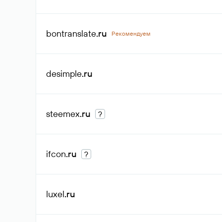
bontranslate
.ru
Рекомендуем
desimple
.ru
steemex
.ru
?
ifcon
.ru
?
luxel
.ru