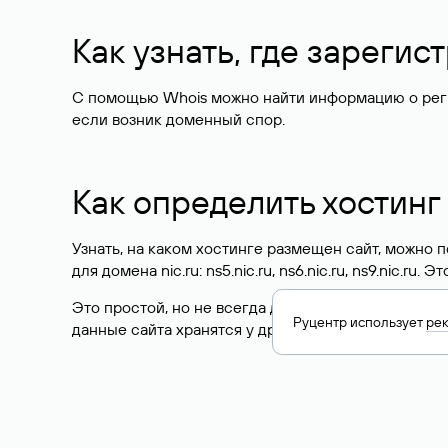
Как узнать, где зареги
С помощью Whois можно найти информацию о регист
если возник доменный спор.
Как определить хостинг
Узнать, на каком хостинге размещен сайт, можно
для домена nic.ru: ns5.nic.ru, ns6.nic.ru, ns9.nic.ru.
Это простой, но не всегда достоверный способ у
Руцентр использует
ре
данные сайта хранятся у другого хостинг-провайд
Как узнать актуальные