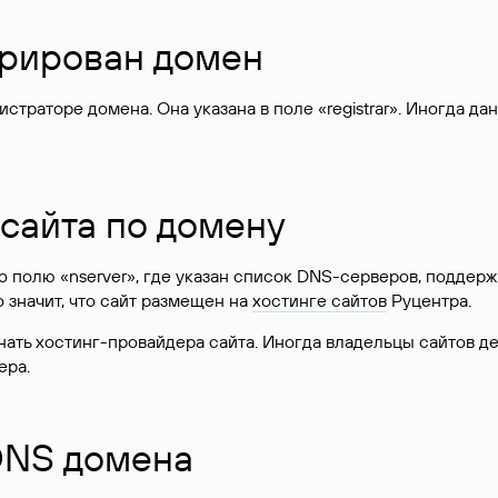
стрирован домен
раторе домена. Она указана в поле «registrar». Иногда да
 сайта по домену
 по полю «nserver», где указан список DNS-серверов, подд
 Это значит, что сайт размещен на
хостинге сайтов
Руцентра.
знать хостинг-провайдера сайта. Иногда владельцы сайтов 
ера.
 DNS домена