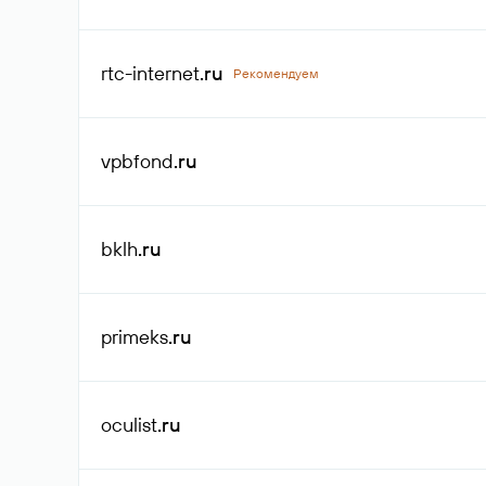
rtc-internet
.ru
Рекомендуем
vpbfond
.ru
bklh
.ru
primeks
.ru
oculist
.ru