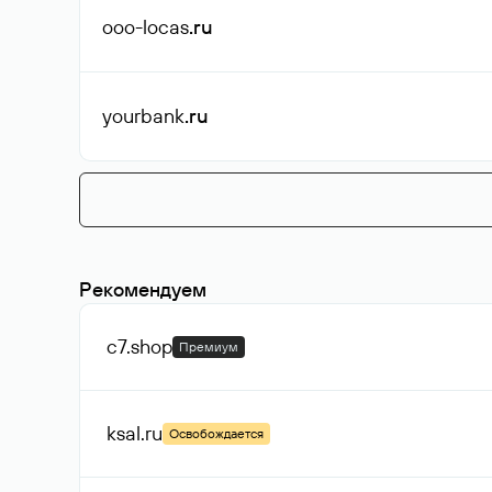
ooo-locas
.ru
yourbank
.ru
Рекомендуем
c7
.shop
Премиум
ksal
.ru
Освобождается