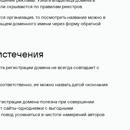
ещение рекламы. Узнать владельца домена в
или скрываются по правилам реестров.
ется организация, то посмотреть название можно в
дельцем доменного имени через форму обратной
 истечения
ата регистрации домена не всегда совпадает с
Соответственно, ее можно назвать датой окончания
егистрации домена полезна при совершении
ют сайты-однодневки с выгодными
 повод усомниться в чистоте намерений авторов