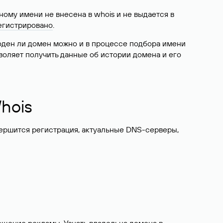
ому имени не внесена в whois и не выдается в
егистрировано
.
боден ли домен можно и в процессе подбора имени
воляет получить данные об истории домена и его
hois
вершится регистрация, актуальные DNS-серверы,