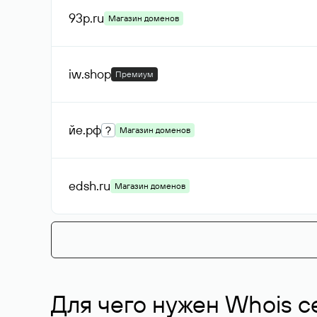
93p
.ru
Магазин доменов
iw
.shop
Премиум
йе
.рф
?
Магазин доменов
edsh
.ru
Магазин доменов
Для чего нужен Whois с