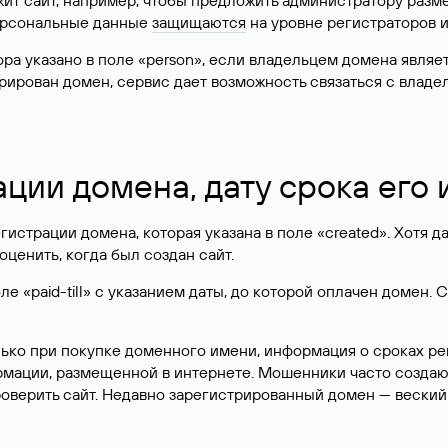
жит сайт, например, чтобы предложить администратору разм
персональные данные
защищаются
на уровне регистраторов 
атора указано в поле «person», если владельцем домена явля
истрирован домен, сервис дает возможность связаться с вла
ации домена, дату срока его
гистрации домена, которая указана в поле «created». Хотя д
оценить, когда был создан сайт.
 «paid-till» с указанием даты, до которой оплачен домен. 
лько при покупке доменного имени, информация о сроках р
ормации, размещенной в интернете. Мошенники часто созда
оверить сайт. Недавно зарегистрированный домен — веский