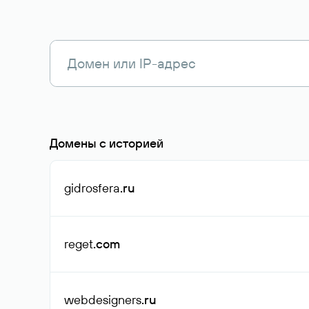
Домены с историей
gidrosfera
.ru
reget
.com
webdesigners
.ru