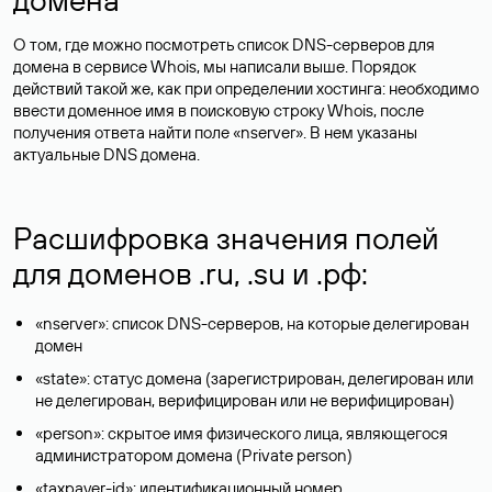
О том, где можно посмотреть список DNS-серверов для
домена в сервисе Whois, мы написали выше. Порядок
действий такой же, как при определении хостинга: необходимо
ввести доменное имя в поисковую строку Whois, после
получения ответа найти поле «nserver». В нем указаны
актуальные DNS домена.
Расшифровка значения полей
для доменов .ru, .su и .рф:
«nserver»: список DNS-серверов, на которые делегирован
домен
«state»: статус домена (зарегистрирован, делегирован или
не делегирован, верифицирован или не верифицирован)
«person»: скрытое имя физического лица, являющегося
администратором домена (Privatе person)
«taxpayer-id»: идентификационный номер