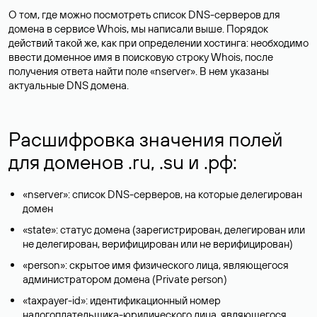
О том, где можно посмотреть список DNS-серверов для
домена в сервисе Whois, мы написали выше. Порядок
действий такой же, как при определении хостинга: необходимо
ввести доменное имя в поисковую строку Whois, после
получения ответа найти поле «nserver». В нем указаны
актуальные DNS домена.
Расшифровка значения полей
для доменов .ru, .su и .рф:
«nserver»: список DNS-серверов, на которые делегирован
домен
«state»: статус домена (зарегистрирован, делегирован или
не делегирован, верифицирован или не верифицирован)
«person»: скрытое имя физического лица, являющегося
администратором домена (Privatе person)
«taxpayer-id»: идентификационный номер
налогоплательщика-юридического лица, являющегося