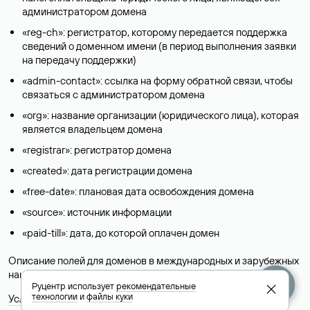
администратором домена
«reg-ch»: регистратор, которому передается поддержка
сведений о доменном имени (в период выполнения заявки
на передачу поддержки)
«admin-contact»: ссылка на форму обратной связи, чтобы
связаться с администратором домена
«org»: название организации (юридического лица), которая
является владельцем домена
«registrar»: регистратор домена
«created»: дата регистрации домена
«free-date»: плановая дата освобождения домена
«source»: источник информации
«paid-till»: дата, до которой оплачен домен
Описание полей для доменов в международных и зарубежных
национальных доменах представлены в разделе «
Помощь
».
Руцентр использует
рекомендательные
технологии
и
файлы куки
Условия использования Whois-сервиса