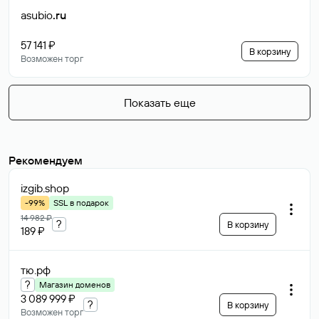
asubio
.ru
57 141 ₽
В корзину
Возможен торг
Показать еще
Рекомендуем
izgib
.shop
-99%
SSL в подарок
14 982 ₽
?
В корзину
189 ₽
тю
.рф
?
Магазин доменов
3 089 999 ₽
?
В корзину
Возможен торг