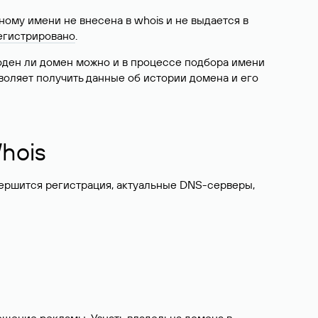
ому имени не внесена в whois и не выдается в
егистрировано
.
боден ли домен можно и в процессе подбора имени
воляет получить данные об истории домена и его
hois
вершится регистрация, актуальные DNS-серверы,