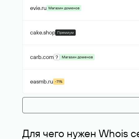
evie
.ru
Магазин доменов
cake
.shop
Премиум
carb
.com
?
Магазин доменов
easmb
.ru
-71%
Для чего нужен Whois с