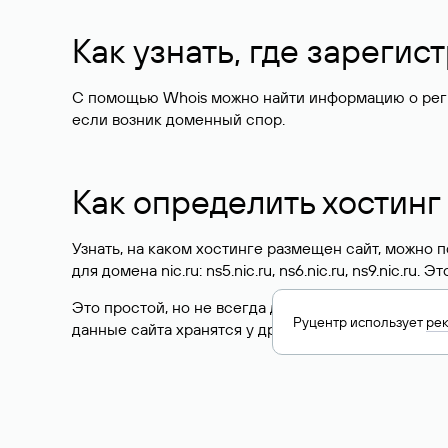
Как узнать, где зареги
С помощью Whois можно найти информацию о регист
если возник доменный спор.
Как определить хостинг
Узнать, на каком хостинге размещен сайт, можно
для домена nic.ru: ns5.nic.ru, ns6.nic.ru, ns9.nic.ru.
Это простой, но не всегда достоверный способ у
Руцентр использует
ре
данные сайта хранятся у другого хостинг-провайд
Как узнать актуальные