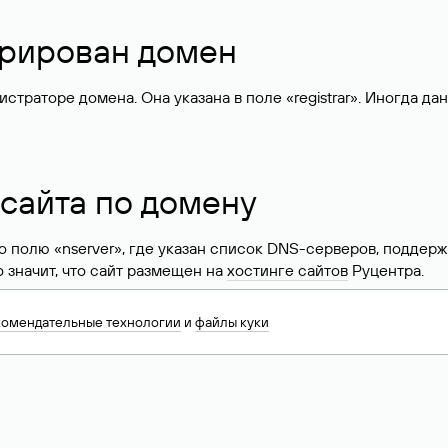
стрирован домен
раторе домена. Она указана в поле «registrar». Иногда да
 сайта по домену
 по полю «nserver», где указан список DNS-серверов, подд
 Это значит, что сайт размещен на
хостинге сайтов
Руцентра.
знать хостинг-провайдера сайта. Иногда владельцы сайтов 
комендательные технологии
и
файлы куки
ера.
 DNS домена