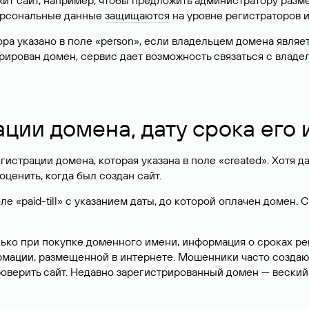
жит сайт, например, чтобы предложить администратору разм
персональные данные
защищаются
на уровне регистраторов 
атора указано в поле «person», если владельцем домена явля
истрирован домен, сервис дает возможность связаться с вла
ации домена, дату срока его
гистрации домена, которая указана в поле «created». Хотя д
оценить, когда был создан сайт.
 «paid-till» с указанием даты, до которой оплачен домен. 
лько при покупке доменного имени, информация о сроках р
ормации, размещенной в интернете. Мошенники часто созда
оверить сайт. Недавно зарегистрированный домен — веский