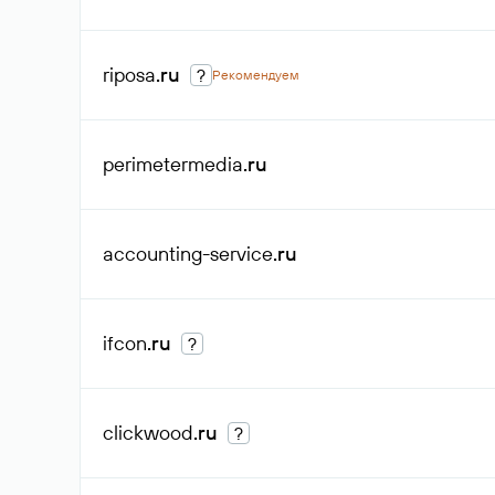
riposa
.ru
?
Рекомендуем
perimetermedia
.ru
accounting-service
.ru
ifcon
.ru
?
clickwood
.ru
?