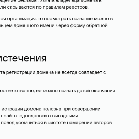
ещение рекламы. Узнать владельца домена в
или скрываются по правилам реестров.
ется организация, то посмотреть название можно в
дельцем доменного имени через форму обратной
 истечения
ата регистрации домена не всегда совпадает с
Соответственно, ее можно назвать датой окончания
егистрации домена полезна при совершении
ют сайты-однодневки с выгодными
 повод усомниться в чистоте намерений авторов