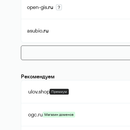
open-gis
.ru
?
asubio
.ru
Рекомендуем
ulov
.shop
Премиум
ogc
.ru
Магазин доменов