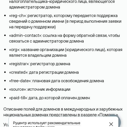
налогоплательщика-юридического лица, являющегося
администратором домена
«reg-ch»: регистратор, которому передается поддержка
сведений о доменном имени (в период выполнения заявки
на передачу поддержки)
«admin-contact»: ссылка на форму обратной связи, чтобы
связаться с администратором домена
«org»: название организации (юридического лица), которая
является владельцем домена
«registrar»: регистратор домена
«created»: дата регистрации домена
«free-date»: плановая дата освобождения домена
«source»: источник информации
«paid-till»: дата, до которой оплачен домен
Описание полей для доменов в международных и зарубежных
национальных доменах представлены в разделе «
Помощь
».
Руцентр использует
рекомендательные
Условия использования Whois-сервиса