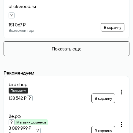
clickwood
.ru
?
151 067 ₽
В корзину
Возможен торг
Показать еще
Рекомендуем
bird
.shop
Премиум
138 542 ₽
?
В корзину
йе
.рф
?
Магазин доменов
3 089 999 ₽
?
В корзину