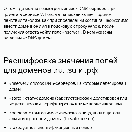
О том, где можно посмотреть список DNS-серверов для
домена в сервисе Whois, мы написали выше. Порядок
действий такой же, как при определении хостинга: необходимо
ввести доменное имя в поисковую строку Whois, после
получения ответа найти поле «nserver». В нем указаны
актуальные DNS домена.
Расшифровка значения полей
для доменов .ru, .su и .рф:
«nserver»: список DNS-серверов, на которые делегирован
домен
«state»: статус домена (зарегистрирован, делегирован или
не делегирован, верифицирован или не верифицирован)
«person»: скрытое имя физического лица, являющегося
администратором домена (Privatе person)
«taxpayer-id»: идентификационный номер