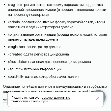
«reg-ch»: регистратор, которому передается поддержка
сведений о доменном имени (в период выполнения заявки
на передачу поддержки)
«admin-contact»: ссылка на форму обратной связи, чтобы
связаться с администратором домена
«org»: название организации (юридического лица), которая
является владельцем домена
«registrar»: регистратор домена
«created»: дата регистрации домена
«free-date»: плановая дата освобождения домена
«source»: источник информации
«paid-till»: дата, до которой оплачен домен
Описание полей для доменов в международных и зарубежных
национальных доменах представлены в разделе «
Помощь
».
Руцентр использует
рекомендательные
Условия использования Whois-сервиса
технологии
и
файлы куки