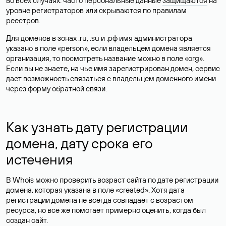
во всех случаях: часто персональные данные
защищаются
на
уровне регистраторов или скрываются по правилам
реестров.
Для доменов в зонах .ru, .su и .рф имя администратора
указано в поле «person», если владельцем домена является
организация, то посмотреть название можно в поле «org».
Если вы не знаете, на чье имя зарегистрирован домен, сервис
дает возможность связаться с владельцем доменного имени
через форму обратной связи.
Как узнать дату регистрации
домена, дату срока его
истечения
В Whois можно проверить возраст сайта по дате регистрации
домена, которая указана в поле «created». Хотя дата
регистрации домена не всегда совпадает с возрастом
ресурса, но все же помогает примерно оценить, когда был
создан сайт.