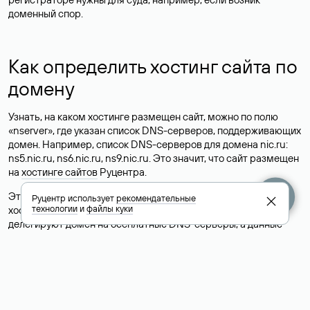
доменный спор.
Как определить хостинг сайта по
домену
Узнать, на каком хостинге размещен сайт, можно по полю
«nserver», где указан список DNS-серверов, поддерживающих
домен. Например, список DNS-серверов для домена nic.ru:
ns5.nic.ru, ns6.nic.ru, ns9.nic.ru. Это значит, что сайт размещен
на
хостинге сайтов
Руцентра.
Это простой, но не всегда достоверный способ узнать
Руцентр использует
рекомендательные
технологии
и
файлы куки
хостинг-провайдера сайта. Иногда владельцы сайтов
делегируют домен на бесплатные DNS-серверы, а данные
сайта хранятся у другого хостинг-провайдера.
Как узнать актуальные DNS