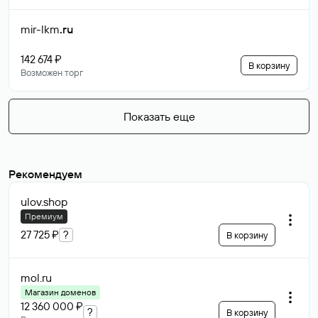
mir-lkm
.ru
142 674 ₽
В корзину
Возможен торг
Показать еще
Рекомендуем
ulov
.shop
Премиум
27 725 ₽
?
В корзину
mol
.ru
Магазин доменов
12 360 000 ₽
?
В корзину