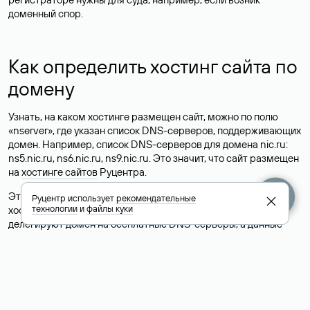
доменный спор.
Как определить хостинг сайта по
домену
Узнать, на каком хостинге размещен сайт, можно по полю
«nserver», где указан список DNS-серверов, поддерживающих
домен. Например, список DNS-серверов для домена nic.ru:
ns5.nic.ru, ns6.nic.ru, ns9.nic.ru. Это значит, что сайт размещен
на
хостинге сайтов
Руцентра.
Это простой, но не всегда достоверный способ узнать
Руцентр использует
рекомендательные
технологии
и
файлы куки
хостинг-провайдера сайта. Иногда владельцы сайтов
делегируют домен на бесплатные DNS-серверы, а данные
сайта хранятся у другого хостинг-провайдера.
Как узнать актуальные DNS