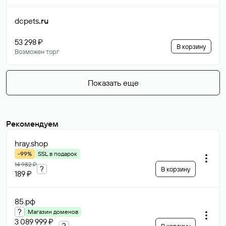
dcpets
.ru
53 298 ₽
В корзину
Возможен торг
Показать еще
Рекомендуем
hray
.shop
-99%
SSL в подарок
14 982 ₽
?
В корзину
189 ₽
85
.рф
?
Магазин доменов
3 089 999 ₽
?