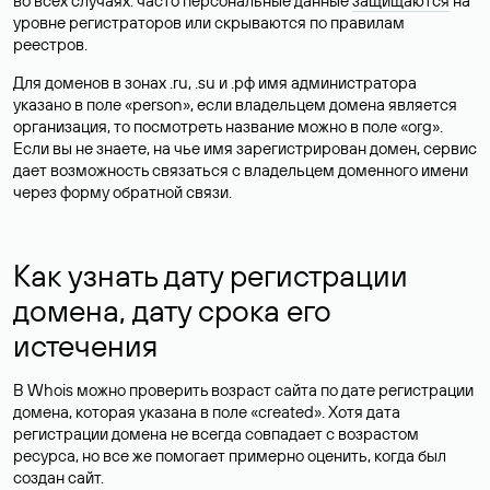
во всех случаях: часто персональные данные
защищаются
на
уровне регистраторов или скрываются по правилам
реестров.
Для доменов в зонах .ru, .su и .рф имя администратора
указано в поле «person», если владельцем домена является
организация, то посмотреть название можно в поле «org».
Если вы не знаете, на чье имя зарегистрирован домен, сервис
дает возможность связаться с владельцем доменного имени
через форму обратной связи.
Как узнать дату регистрации
домена, дату срока его
истечения
В Whois можно проверить возраст сайта по дате регистрации
домена, которая указана в поле «created». Хотя дата
регистрации домена не всегда совпадает с возрастом
ресурса, но все же помогает примерно оценить, когда был
создан сайт.