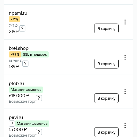
npami
.ru
-71%
747 ₽
?
В корзину
219 ₽
brel
.shop
-99%
SSL в подарок
14 982 ₽
?
В корзину
189 ₽
pfcb
.ru
Магазин доменов
618 000 ₽
?
В корзину
Возможен торг
pevi
.ru
?
Магазин доменов
15 000 ₽
?
В корзину
Возможен торг