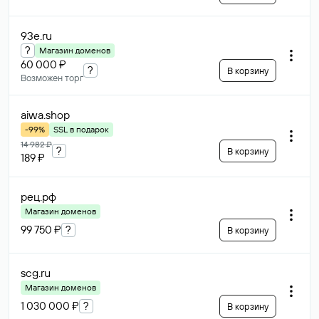
93e
.ru
?
Магазин доменов
60 000 ₽
?
В корзину
Возможен торг
aiwa
.shop
-99%
SSL в подарок
14 982 ₽
?
В корзину
189 ₽
рец
.рф
Магазин доменов
99 750 ₽
?
В корзину
scg
.ru
Магазин доменов
1 030 000 ₽
?
В корзину