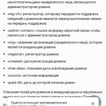
налогоплательщика-юридического лица, являющегося
администратором домена
«reg-ch»: регистратор, которому передается поддержка
сведений о доменном имени (в период выполнения заявки
на передачу поддержки)
«admin-contact»: ссылка на форму обратной связи, чтобы
связаться с администратором домена
«org»: название организации (юридического лица), которая
является владельцем домена
«registrar»: регистратор домена
«created»: дата регистрации домена
«free-date»: плановая дата освобождения домена
«source»: источник информации
«paid-till»: дата, до которой оплачен домен
Описание полей для доменов в международных и зарубежных
национальных доменах представлены в разделе «
Помощь
».
Руцентр использует
рекомендательные
Условия использования Whois-сервиса