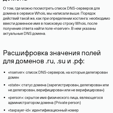
О том, где можно посмотреть список DNS-серверов для
домена в сервисе Whois, мы написали выше. Порядок
действий такой же, как при определении хостинга: необходимо
ввести доменное имя в поисковую строку Whois, после
получения ответа найти поле «nserver». В нем указаны
актуальные DNS домена.
Расшифровка значения полей
для доменов .ru, .su и .рф:
«nserver»: список DNS-серверов, на которые делегирован
домен
«state»: статус домена (зарегистрирован, делегирован или
не делегирован, верифицирован или не верифицирован)
«person»: скрытое имя физического лица, являющегося
администратором домена (Privatе person)
«taxpayer-id»: идентификационный номер