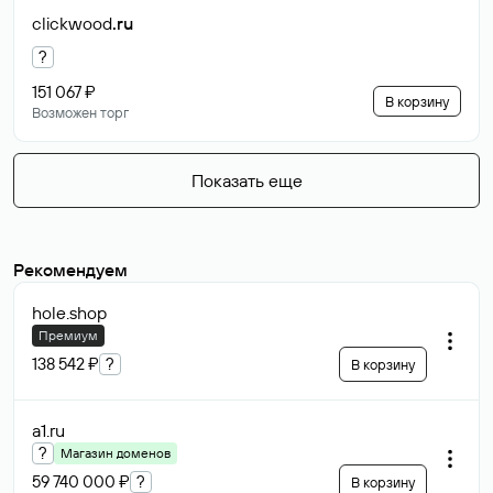
clickwood
.ru
?
151 067 ₽
В корзину
Возможен торг
Показать еще
Рекомендуем
hole
.shop
Премиум
138 542 ₽
?
В корзину
a1
.ru
?
Магазин доменов
59 740 000 ₽
?
В корзину