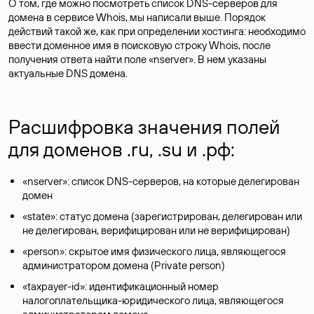
О том, где можно посмотреть список DNS-серверов для
домена в сервисе Whois, мы написали выше. Порядок
действий такой же, как при определении хостинга: необходимо
ввести доменное имя в поисковую строку Whois, после
получения ответа найти поле «nserver». В нем указаны
актуальные DNS домена.
Расшифровка значения полей
для доменов .ru, .su и .рф:
«nserver»: список DNS-серверов, на которые делегирован
домен
«state»: статус домена (зарегистрирован, делегирован или
не делегирован, верифицирован или не верифицирован)
«person»: скрытое имя физического лица, являющегося
администратором домена (Privatе person)
«taxpayer-id»: идентификационный номер
налогоплательщика-юридического лица, являющегося