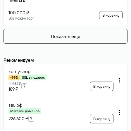
firefin
.ru
100 000 ₽
В корзину
Возможен торг
Показать еще
Рекомендуем
komy
.shop
-99%
SSL в подарок
14 982 ₽
?
В корзину
189 ₽
звб
.рф
Магазин доменов
226 600 ₽
?
В корзину