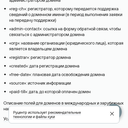
администратором домена
«reg-ch»: регистратор, которому передается поддержка
сведений о доменном имени (в период выполнения заявки
на передачу поддержки)
«admin-contact»: ссылка на форму обратной связи, чтобы
связаться с администратором домена
«org»: название организации (юридического лица), которая
является владельцем домена
«registrar»: регистратор домена
«created»: дата регистрации домена
«free-date»: плановая дата освобождения домена
«source»: источник информации
«paid-till»: дата, до которой оплачен домен
Описание полей для доменов в международных и зарубежных
национальных доменах представлены в разделе «
Помощь
».
Руцентр использует
рекомендательные
технологии
и
файлы куки
Условия использования Whois-сервиса