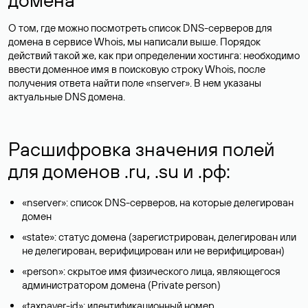
О том, где можно посмотреть список DNS-серверов для
домена в сервисе Whois, мы написали выше. Порядок
действий такой же, как при определении хостинга: необходимо
ввести доменное имя в поисковую строку Whois, после
получения ответа найти поле «nserver». В нем указаны
актуальные DNS домена.
Расшифровка значения полей
для доменов .ru, .su и .рф:
«nserver»: список DNS-серверов, на которые делегирован
домен
«state»: статус домена (зарегистрирован, делегирован или
не делегирован, верифицирован или не верифицирован)
«person»: скрытое имя физического лица, являющегося
администратором домена (Privatе person)
«taxpayer-id»: идентификационный номер