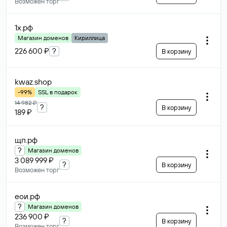
Возможен торг
1х
.рф
Магазин доменов
Кириллица
226 600 ₽
?
В корзину
kwaz
.shop
-99%
SSL в подарок
14 982 ₽
?
В корзину
189 ₽
щп
.рф
?
Магазин доменов
3 089 999 ₽
?
В корзину
Возможен торг
еои
.рф
?
Магазин доменов
236 900 ₽
?
В корзину
Возможен торг