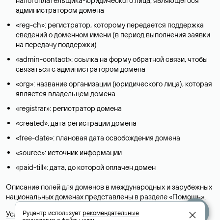
налогоплательщика-юридического лица, являющегося
администратором домена
«reg-ch»: регистратор, которому передается поддержка
сведений о доменном имени (в период выполнения заявки
на передачу поддержки)
«admin-contact»: ссылка на форму обратной связи, чтобы
связаться с администратором домена
«org»: название организации (юридического лица), которая
является владельцем домена
«registrar»: регистратор домена
«created»: дата регистрации домена
«free-date»: плановая дата освобождения домена
«source»: источник информации
«paid-till»: дата, до которой оплачен домен
Описание полей для доменов в международных и зарубежных
национальных доменах представлены в разделе «
Помощь
».
Руцентр использует
рекомендательные
Условия использования Whois-сервиса