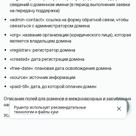
сведений о доменном имени (в период выполнения заявки
на передачу поддержки)
«admin-contact»: ссылка на форму обратной связи, чтобы
связаться с администратором домена
«org»: название организации (юридического лица), которая
является владельцем домена
«registrar»: регистратор домена
«created»: дата регистрации домена
«free-date»: плановая дата освобождения домена
«source»: источник информации
«paid-till»: дата, до которой оплачен домен
Описание полей для доменов в международных и зарубежных
национальных доменах представлены в разделе «
Помощь
».
Руцентр использует
рекомендательные
технологии
и
файлы куки
Условия использования Whois-сервиса