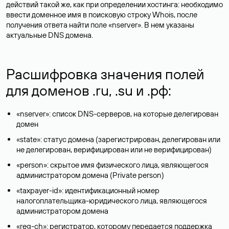
действий такой же, как при определении хостинга: необходимо
ввести доменное имя в поисковую строку Whois, после
получения ответа найти поле «nserver». В нем указаны
актуальные DNS домена.
Расшифровка значения полей
для доменов .ru, .su и .рф:
«nserver»: список DNS-серверов, на которые делегирован
домен
«state»: статус домена (зарегистрирован, делегирован или
не делегирован, верифицирован или не верифицирован)
«person»: скрытое имя физического лица, являющегося
администратором домена (Privatе person)
«taxpayer-id»: идентификационный номер
налогоплательщика-юридического лица, являющегося
администратором домена
«reg-ch»: регистратор, которому передается поддержка