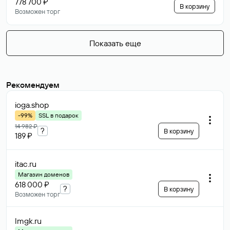
778 700 ₽
В корзину
Возможен торг
Показать еще
Рекомендуем
ioga
.shop
-99%
SSL в подарок
14 982 ₽
?
В корзину
189 ₽
itac
.ru
Магазин доменов
618 000 ₽
?
В корзину
Возможен торг
lmgk
.ru