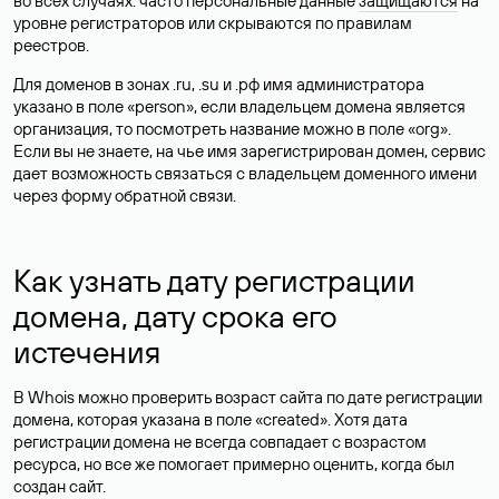
во всех случаях: часто персональные данные
защищаются
на
уровне регистраторов или скрываются по правилам
реестров.
Для доменов в зонах .ru, .su и .рф имя администратора
указано в поле «person», если владельцем домена является
организация, то посмотреть название можно в поле «org».
Если вы не знаете, на чье имя зарегистрирован домен, сервис
дает возможность связаться с владельцем доменного имени
через форму обратной связи.
Как узнать дату регистрации
домена, дату срока его
истечения
В Whois можно проверить возраст сайта по дате регистрации
домена, которая указана в поле «created». Хотя дата
регистрации домена не всегда совпадает с возрастом
ресурса, но все же помогает примерно оценить, когда был
создан сайт.