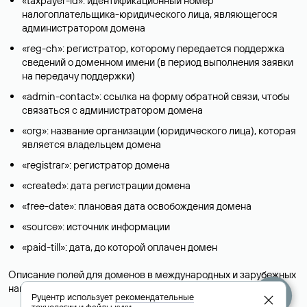
«taxpayer-id»: идентификационный номер
налогоплательщика-юридического лица, являющегося
администратором домена
«reg-ch»: регистратор, которому передается поддержка
сведений о доменном имени (в период выполнения заявки
на передачу поддержки)
«admin-contact»: ссылка на форму обратной связи, чтобы
связаться с администратором домена
«org»: название организации (юридического лица), которая
является владельцем домена
«registrar»: регистратор домена
«created»: дата регистрации домена
«free-date»: плановая дата освобождения домена
«source»: источник информации
«paid-till»: дата, до которой оплачен домен
Описание полей для доменов в международных и зарубежных
национальных доменах представлены в разделе «
Помощь
».
Руцентр использует
рекомендательные