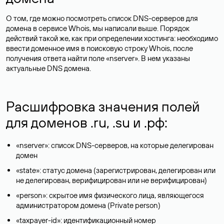
О том, где можно посмотреть список DNS-серверов для
домена в сервисе Whois, мы написали выше. Порядок
действий такой же, как при определении хостинга: необходимо
ввести доменное имя в поисковую строку Whois, после
получения ответа найти поле «nserver». В нем указаны
актуальные DNS домена.
Расшифровка значения полей
для доменов .ru, .su и .рф:
«nserver»: список DNS-серверов, на которые делегирован
домен
«state»: статус домена (зарегистрирован, делегирован или
не делегирован, верифицирован или не верифицирован)
«person»: скрытое имя физического лица, являющегося
администратором домена (Privatе person)
«taxpayer-id»: идентификационный номер