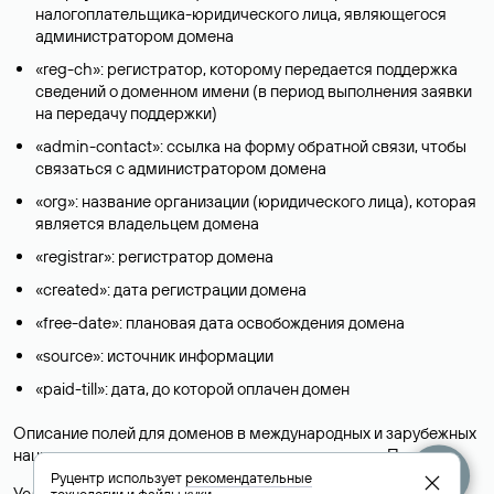
налогоплательщика-юридического лица, являющегося
администратором домена
«reg-ch»: регистратор, которому передается поддержка
сведений о доменном имени (в период выполнения заявки
на передачу поддержки)
«admin-contact»: ссылка на форму обратной связи, чтобы
связаться с администратором домена
«org»: название организации (юридического лица), которая
является владельцем домена
«registrar»: регистратор домена
«created»: дата регистрации домена
«free-date»: плановая дата освобождения домена
«source»: источник информации
«paid-till»: дата, до которой оплачен домен
Описание полей для доменов в международных и зарубежных
национальных доменах представлены в разделе «
Помощь
».
Руцентр использует
рекомендательные
Условия использования Whois-сервиса