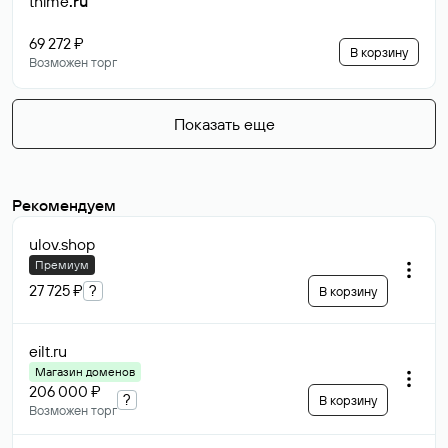
thime
.ru
69 272 ₽
В корзину
Возможен торг
Показать еще
Рекомендуем
ulov
.shop
Премиум
27 725 ₽
?
В корзину
eilt
.ru
Магазин доменов
206 000 ₽
?
В корзину
Возможен торг