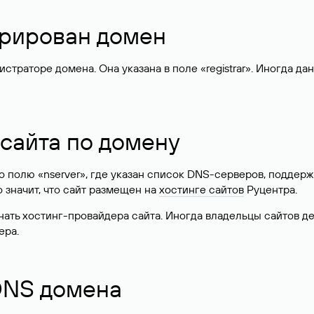
стрирован домен
раторе домена. Она указана в поле «registrar». Иногда да
 сайта по домену
 по полю «nserver», где указан список DNS-серверов, подд
 Это значит, что сайт размещен на
хостинге сайтов
Руцентра.
знать хостинг-провайдера сайта. Иногда владельцы сайтов 
ера.
 DNS домена