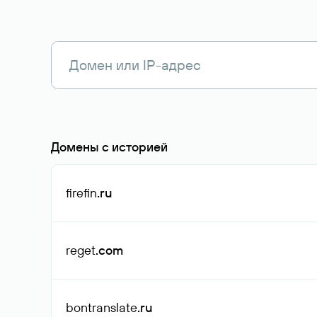
Домены с историей
firefin
.ru
reget
.com
bontranslate
.ru