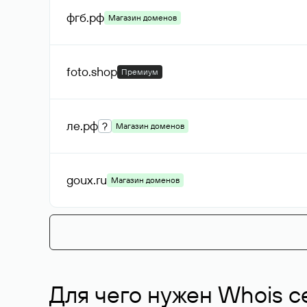
фгб
.рф
Магазин доменов
foto
.shop
Премиум
ле
.рф
?
Магазин доменов
goux
.ru
Магазин доменов
Для чего нужен Whois с