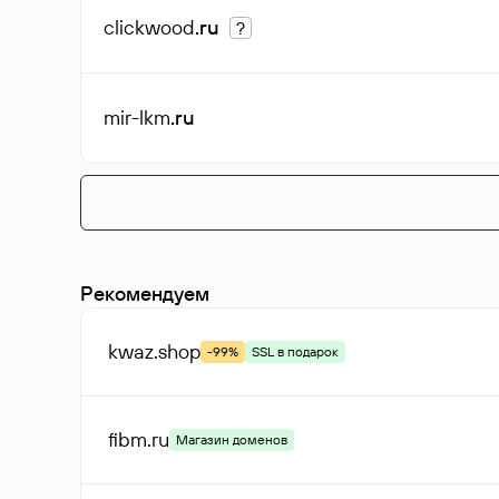
clickwood
.ru
?
mir-lkm
.ru
Рекомендуем
kwaz
.shop
-99%
SSL в подарок
fibm
.ru
Магазин доменов