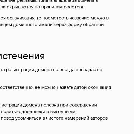
ещение рекламы. Узнать владельца домена в
или скрываются по правилам реестров.
ется организация, то посмотреть название можно в
дельцем доменного имени через форму обратной
 истечения
ата регистрации домена не всегда совпадает с
Соответственно, ее можно назвать датой окончания
егистрации домена полезна при совершении
ют сайты-однодневки с выгодными
 повод усомниться в чистоте намерений авторов