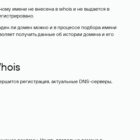
ому имени не внесена в whois и не выдается в
егистрировано
.
боден ли домен можно и в процессе подбора имени
воляет получить данные об истории домена и его
hois
вершится регистрация, актуальные DNS-серверы,