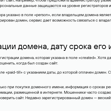
жит сайт, например, чтобы предложить администратору разм
персональные данные
защищаются
на уровне регистраторов 
атора указано в поле «person», если владельцем домена явля
истрирован домен, сервис дает возможность связаться с вла
ации домена, дату срока его
гистрации домена, которая указана в поле «created». Хотя д
оценить, когда был создан сайт.
 «paid-till» с указанием даты, до которой оплачен домен. 
лько при покупке доменного имени, информация о сроках р
ормации, размещенной в интернете. Мошенники часто созда
оверить сайт. Недавно зарегистрированный домен — веский