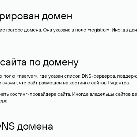
стрирован домен
раторе домена. Она указана в поле «registrar». Иногда да
 сайта по домену
 по полю «nserver», где указан список DNS-серверов, подд
 Это значит, что сайт размещен на
хостинге сайтов
Руцентра.
знать хостинг-провайдера сайта. Иногда владельцы сайтов 
ера.
 DNS домена