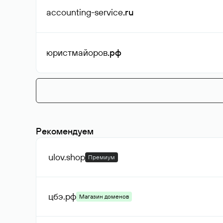
accounting-service
.ru
юристмайоров
.рф
Рекомендуем
ulov
.shop
Премиум
цбэ
.рф
Магазин доменов