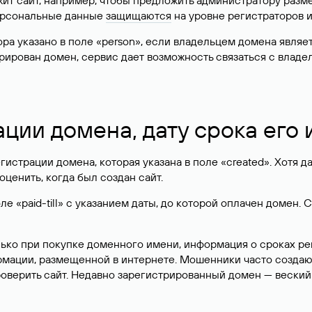
жит сайт, например, чтобы предложить администратору разм
персональные данные
защищаются
на уровне регистраторов 
атора указано в поле «person», если владельцем домена явля
истрирован домен, сервис дает возможность связаться с вла
ации домена, дату срока его
гистрации домена, которая указана в поле «created». Хотя д
оценить, когда был создан сайт.
 «paid-till» с указанием даты, до которой оплачен домен. 
лько при покупке доменного имени, информация о сроках р
ормации, размещенной в интернете. Мошенники часто созда
оверить сайт. Недавно зарегистрированный домен — веский