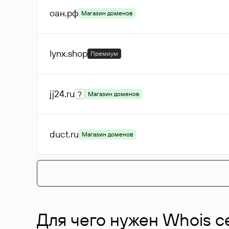
оан
.рф
Магазин доменов
lynx
.shop
Премиум
jj24
.ru
?
Магазин доменов
duct
.ru
Магазин доменов
Для чего нужен Whois с