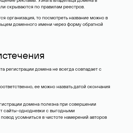
ещение рекламы. Узнать владельца домена в
или скрываются по правилам реестров.
ется организация, то посмотреть название можно в
дельцем доменного имени через форму обратной
 истечения
ата регистрации домена не всегда совпадает с
Соответственно, ее можно назвать датой окончания
егистрации домена полезна при совершении
ют сайты-однодневки с выгодными
 повод усомниться в чистоте намерений авторов