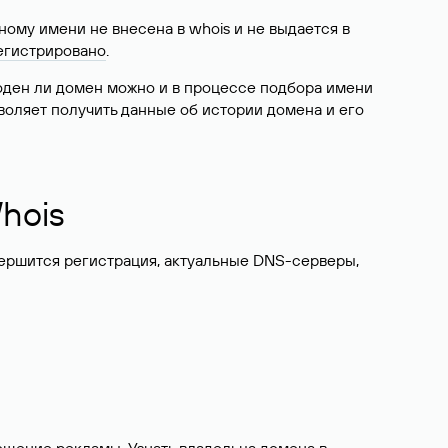
ому имени не внесена в whois и не выдается в
егистрировано
.
боден ли домен можно и в процессе подбора имени
воляет получить данные об истории домена и его
hois
вершится регистрация, актуальные DNS-серверы,