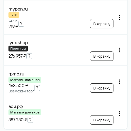
myppn
.ru
-71%
747 ₽
?
В корзину
219 ₽
lynx
.shop
Премиум
276 957 ₽
?
В корзину
rpmc
.ru
Магазин доменов
463 500 ₽
?
В корзину
Возможен торг
аои
.рф
Магазин доменов
387 280 ₽
?
В корзину