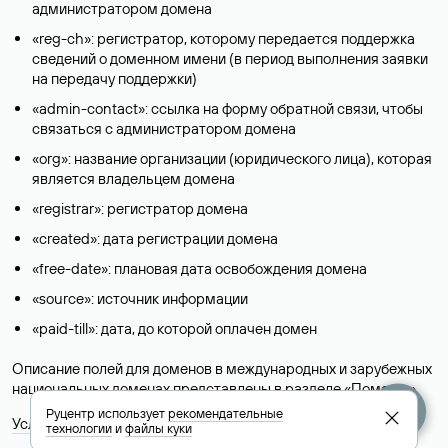
администратором домена
«reg-ch»: регистратор, которому передается поддержка
сведений о доменном имени (в период выполнения заявки
на передачу поддержки)
«admin-contact»: ссылка на форму обратной связи, чтобы
связаться с администратором домена
«org»: название организации (юридического лица), которая
является владельцем домена
«registrar»: регистратор домена
«created»: дата регистрации домена
«free-date»: плановая дата освобождения домена
«source»: источник информации
«paid-till»: дата, до которой оплачен домен
Описание полей для доменов в международных и зарубежных
национальных доменах представлены в разделе «
Помощь
».
Руцентр использует
рекомендательные
Условия использования Whois-сервиса
технологии
и
файлы куки