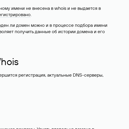
ому имени не внесена в whois и не выдается в
егистрировано
.
боден ли домен можно и в процессе подбора имени
воляет получить данные об истории домена и его
hois
вершится регистрация, актуальные DNS-серверы,