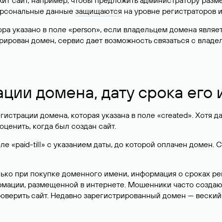
жит сайт, например, чтобы предложить администратору разм
персональные данные
защищаются
на уровне регистраторов 
атора указано в поле «person», если владельцем домена явля
истрирован домен, сервис дает возможность связаться с вла
ации домена, дату срока его
гистрации домена, которая указана в поле «created». Хотя д
оценить, когда был создан сайт.
 «paid-till» с указанием даты, до которой оплачен домен. 
лько при покупке доменного имени, информация о сроках р
ормации, размещенной в интернете. Мошенники часто созда
оверить сайт. Недавно зарегистрированный домен — веский