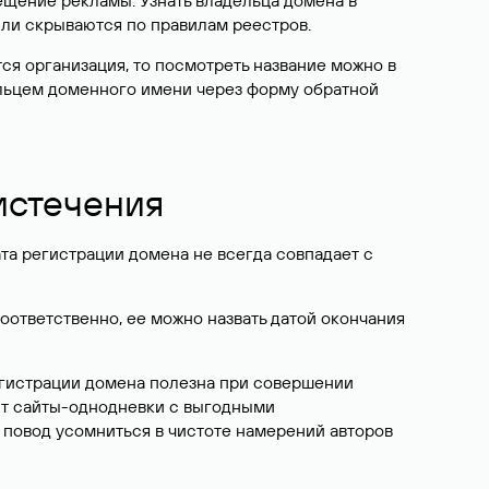
ещение рекламы. Узнать владельца домена в
или скрываются по правилам реестров.
ется организация, то посмотреть название можно в
дельцем доменного имени через форму обратной
 истечения
ата регистрации домена не всегда совпадает с
Соответственно, ее можно назвать датой окончания
егистрации домена полезна при совершении
ют сайты-однодневки с выгодными
 повод усомниться в чистоте намерений авторов