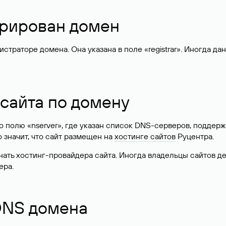
стрирован домен
раторе домена. Она указана в поле «registrar». Иногда да
 сайта по домену
 по полю «nserver», где указан список DNS-серверов, подд
 Это значит, что сайт размещен на
хостинге сайтов
Руцентра.
знать хостинг-провайдера сайта. Иногда владельцы сайтов 
ера.
 DNS домена