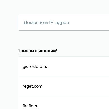
Домены с историей
gidrosfera
.ru
reget
.com
firefin
.ru