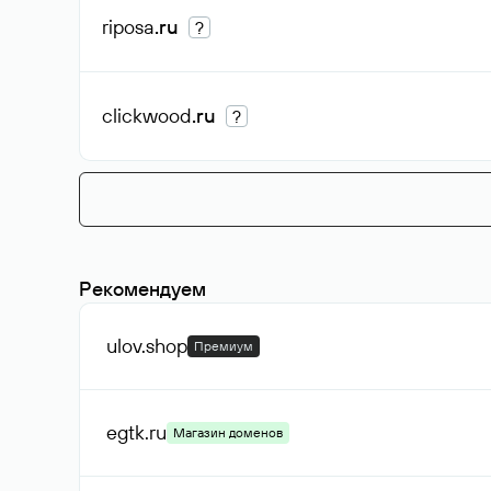
riposa
.ru
?
clickwood
.ru
?
Рекомендуем
ulov
.shop
Премиум
egtk
.ru
Магазин доменов