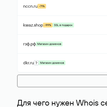
nccn
.ru
-71%
kwaz
.shop
-99%
SSL в подарок
гзф
.рф
Магазин доменов
dkr
.ru
?
Магазин доменов
Для чего нужен Whois с