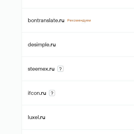
bontranslate
.ru
Рекомендуем
desimple
.ru
steemex
.ru
?
ifcon
.ru
?
luxel
.ru