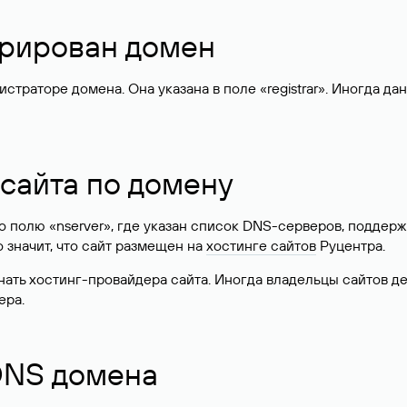
стрирован домен
раторе домена. Она указана в поле «registrar». Иногда да
 сайта по домену
 по полю «nserver», где указан список DNS-серверов, подд
 Это значит, что сайт размещен на
хостинге сайтов
Руцентра.
знать хостинг-провайдера сайта. Иногда владельцы сайтов 
ера.
 DNS домена