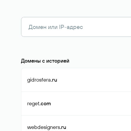
Домены с историей
gidrosfera
.ru
reget
.com
webdesigners
.ru