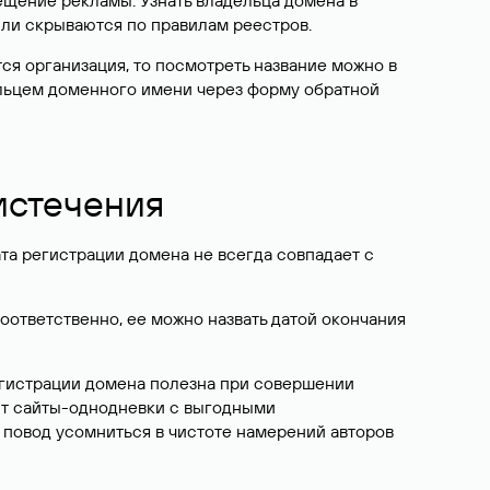
ещение рекламы. Узнать владельца домена в
или скрываются по правилам реестров.
ется организация, то посмотреть название можно в
дельцем доменного имени через форму обратной
 истечения
ата регистрации домена не всегда совпадает с
Соответственно, ее можно назвать датой окончания
егистрации домена полезна при совершении
ют сайты-однодневки с выгодными
 повод усомниться в чистоте намерений авторов