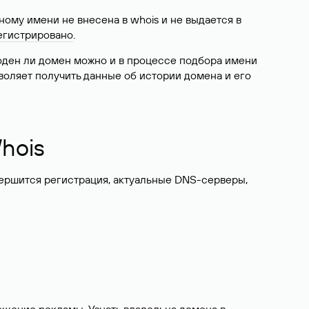
ому имени не внесена в whois и не выдается в
егистрировано
.
боден ли домен можно и в процессе подбора имени
воляет получить данные об истории домена и его
hois
вершится регистрация, актуальные DNS-серверы,