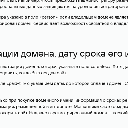
жит сайт, например, чтобы предложить администратору разм
персональные данные
защищаются
на уровне регистраторов 
атора указано в поле «person», если владельцем домена явля
истрирован домен, сервис дает возможность связаться с вла
ации домена, дату срока его
гистрации домена, которая указана в поле «created». Хотя д
оценить, когда был создан сайт.
 «paid-till» с указанием даты, до которой оплачен домен. 
лько при покупке доменного имени, информация о сроках р
ормации, размещенной в интернете. Мошенники часто созда
оверить сайт. Недавно зарегистрированный домен — веский