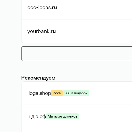
ooo-locas
.ru
yourbank
.ru
Рекомендуем
ioga
.shop
-99%
SSL в подарок
цдю
.рф
Магазин доменов