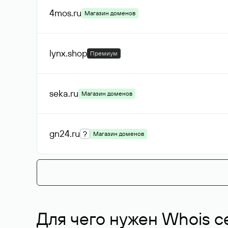
4mos
.ru
Магазин доменов
lynx
.shop
Премиум
seka
.ru
Магазин доменов
gn24
.ru
?
Магазин доменов
Для чего нужен Whois с