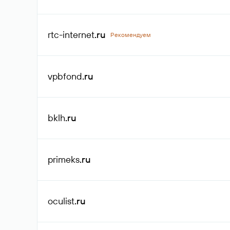
rtc-internet
.ru
Рекомендуем
vpbfond
.ru
bklh
.ru
primeks
.ru
oculist
.ru