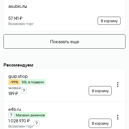
asubio
.ru
57 141 ₽
В корзину
Возможен торг
Показать еще
Рекомендуем
guip
.shop
-99%
SSL в подарок
14 982 ₽
?
В корзину
189 ₽
e4b
.ru
?
Магазин доменов
1 028 970 ₽
?
В корзину
Возможен торг