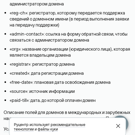
администратором домена
«reg-ch»: регистратор, которому передается поддержка
сведений о доменном имени (в период выполнения заявки
на передачу поддержки)
«admin-contact»: ссылка на форму обратной связи, чтобы
связаться с администратором домена
«org»: название организации (юридического лица), которая
является владельцем домена
«registrar»: регистратор домена
«created»: дата регистрации домена
«free-date»: плановая дата освобождения домена
«source»: источник информации
«paid-till»: дата, до которой оплачен домен
Описание полей для доменов в международных и зарубежных
национальных доменах представлены в разделе «
Помощь
».
Руцентр использует
рекомендательные
Условия использования Whois-сервиса
технологии
и
файлы куки