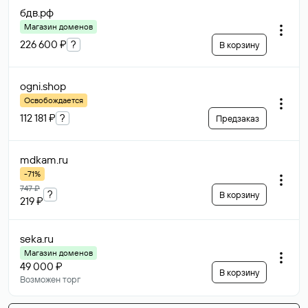
бдв
.рф
Магазин доменов
226 600 ₽
?
В корзину
ogni
.shop
Освобождается
112 181 ₽
?
Предзаказ
mdkam
.ru
-71%
747 ₽
?
В корзину
219 ₽
seka
.ru
Магазин доменов
49 000 ₽
В корзину
Возможен торг