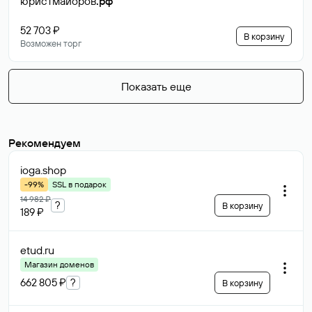
юристмайоров
.рф
52 703 ₽
В корзину
Возможен торг
Показать еще
Рекомендуем
ioga
.shop
-99%
SSL в подарок
14 982 ₽
?
В корзину
189 ₽
etud
.ru
Магазин доменов
662 805 ₽
?
В корзину