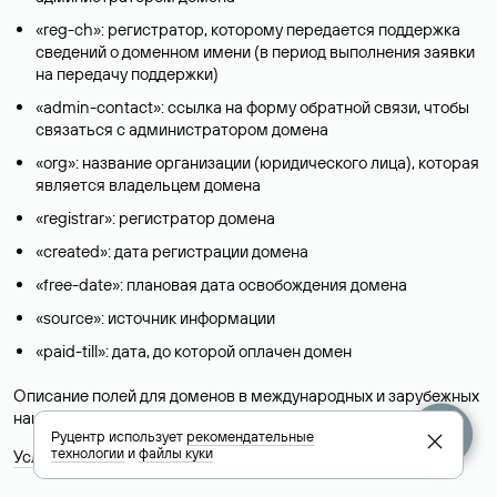
«reg-ch»: регистратор, которому передается поддержка
сведений о доменном имени (в период выполнения заявки
на передачу поддержки)
«admin-contact»: ссылка на форму обратной связи, чтобы
связаться с администратором домена
«org»: название организации (юридического лица), которая
является владельцем домена
«registrar»: регистратор домена
«created»: дата регистрации домена
«free-date»: плановая дата освобождения домена
«source»: источник информации
«paid-till»: дата, до которой оплачен домен
Описание полей для доменов в международных и зарубежных
национальных доменах представлены в разделе «
Помощь
».
Руцентр использует
рекомендательные
технологии
и
файлы куки
Условия использования Whois-сервиса