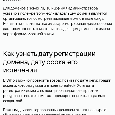
Для доменов в зонах .ru, .su и .рф имя администратора
указано в поле «person», если владельцем домена является
организация, то посмотреть название можно в поле «org».
Если вы не знаете, на чье имя зарегистрирован домен, сервис
дает возможность связаться с владельцем доменного имени
через форму обратной связи.
Как узнать дату регистрации
домена, дату срока его
истечения
В Whois можно проверить возраст сайта по дате регистрации
домена, которая указана в поле «created». Хотя дата
регистрации домена не всегда совпадает с возрастом
ресурса, но все же помогает примерно оценить, когда был
создан сайт.
Важным для заинтересованных доменом станет поле «paid-
till» с указанием даты, до которой оплачен домен.