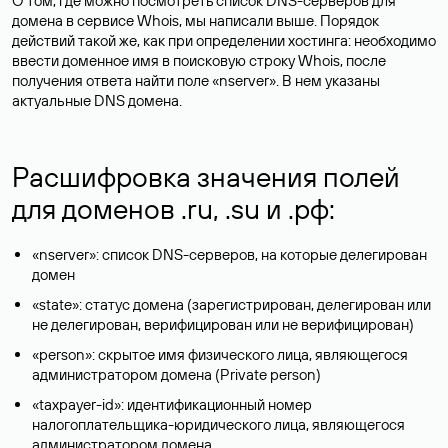
О том, где можно посмотреть список DNS-серверов для
домена в сервисе Whois, мы написали выше. Порядок
действий такой же, как при определении хостинга: необходимо
ввести доменное имя в поисковую строку Whois, после
получения ответа найти поле «nserver». В нем указаны
актуальные DNS домена.
Расшифровка значения полей
для доменов .ru, .su и .рф:
«nserver»: список DNS-серверов, на которые делегирован
домен
«state»: статус домена (зарегистрирован, делегирован или
не делегирован, верифицирован или не верифицирован)
«person»: скрытое имя физического лица, являющегося
администратором домена (Privatе person)
«taxpayer-id»: идентификационный номер
налогоплательщика-юридического лица, являющегося
администратором домена