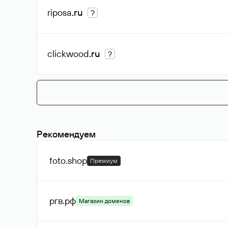
riposa
.ru
?
clickwood
.ru
?
Рекомендуем
foto
.shop
Премиум
ргв
.рф
Магазин доменов