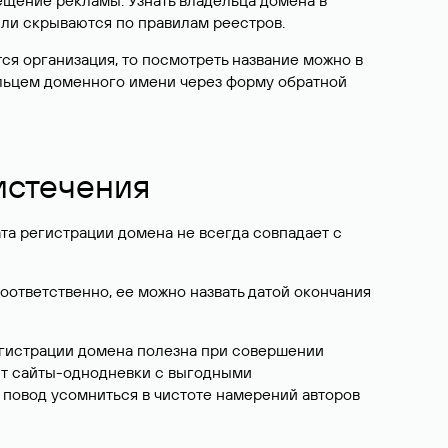
ещение рекламы. Узнать владельца домена в
или скрываются по правилам реестров.
ется организация, то посмотреть название можно в
дельцем доменного имени через форму обратной
 истечения
ата регистрации домена не всегда совпадает с
Соответственно, ее можно назвать датой окончания
егистрации домена полезна при совершении
ют сайты-однодневки с выгодными
 повод усомниться в чистоте намерений авторов