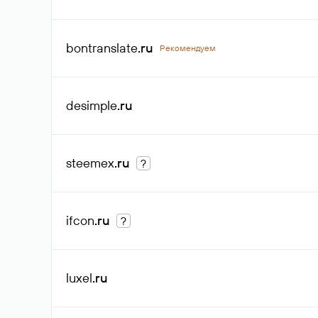
bontranslate
.ru
Рекомендуем
desimple
.ru
steemex
.ru
?
ifcon
.ru
?
luxel
.ru