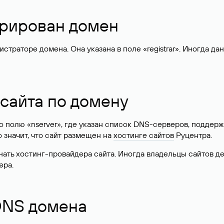
стрирован домен
раторе домена. Она указана в поле «registrar». Иногда да
 сайта по домену
 по полю «nserver», где указан список DNS-серверов, подд
 Это значит, что сайт размещен на
хостинге сайтов
Руцентра.
знать хостинг-провайдера сайта. Иногда владельцы сайтов 
ера.
 DNS домена