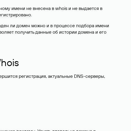
ому имени не внесена в whois и не выдается в
егистрировано
.
боден ли домен можно и в процессе подбора имени
воляет получить данные об истории домена и его
hois
вершится регистрация, актуальные DNS-серверы,