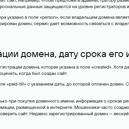
жит сайт, например, чтобы предложить администратору разм
персональные данные
защищаются
на уровне регистраторов 
атора указано в поле «person», если владельцем домена явля
истрирован домен, сервис дает возможность связаться с вла
ации домена, дату срока его
гистрации домена, которая указана в поле «created». Хотя д
оценить, когда был создан сайт.
 «paid-till» с указанием даты, до которой оплачен домен. 
лько при покупке доменного имени, информация о сроках р
ормации, размещенной в интернете. Мошенники часто созда
оверить сайт. Недавно зарегистрированный домен — веский