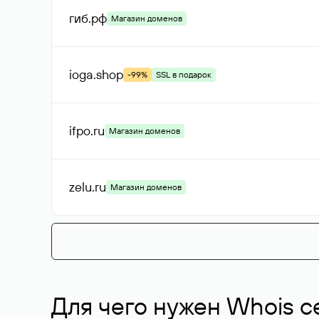
гиб
.рф
Магазин доменов
ioga
.shop
-99%
SSL в подарок
ifpo
.ru
Магазин доменов
zelu
.ru
Магазин доменов
Для чего нужен Whois с