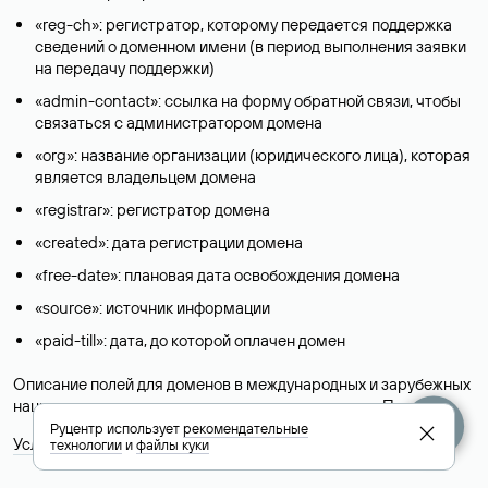
«reg-ch»: регистратор, которому передается поддержка
сведений о доменном имени (в период выполнения заявки
на передачу поддержки)
«admin-contact»: ссылка на форму обратной связи, чтобы
связаться с администратором домена
«org»: название организации (юридического лица), которая
является владельцем домена
«registrar»: регистратор домена
«created»: дата регистрации домена
«free-date»: плановая дата освобождения домена
«source»: источник информации
«paid-till»: дата, до которой оплачен домен
Описание полей для доменов в международных и зарубежных
национальных доменах представлены в разделе «
Помощь
».
Руцентр использует
рекомендательные
Условия использования Whois-сервиса
технологии
и
файлы куки