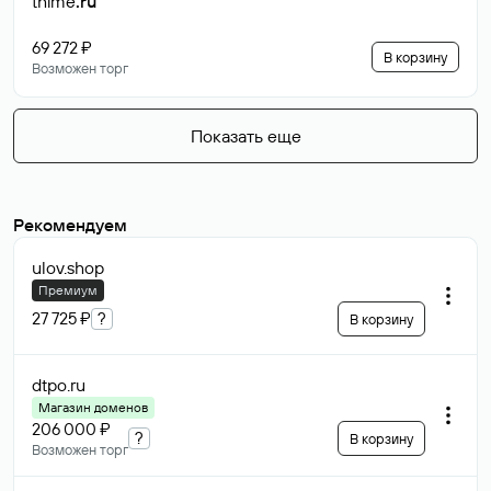
thime
.ru
69 272 ₽
В корзину
Возможен торг
Показать еще
Рекомендуем
ulov
.shop
Премиум
27 725 ₽
?
В корзину
dtpo
.ru
Магазин доменов
206 000 ₽
?
В корзину
Возможен торг