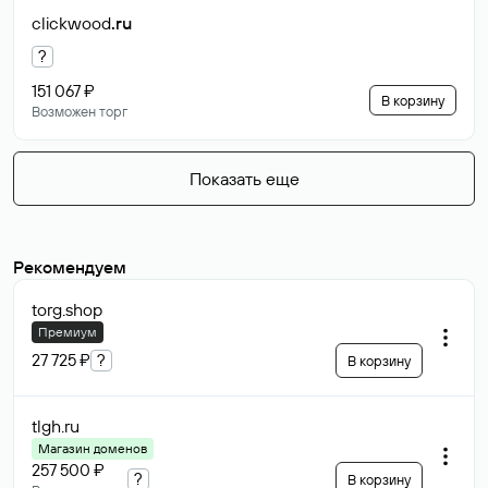
clickwood
.ru
?
151 067 ₽
В корзину
Возможен торг
Показать еще
Рекомендуем
torg
.shop
Премиум
27 725 ₽
?
В корзину
tlgh
.ru
Магазин доменов
257 500 ₽
?
В корзину