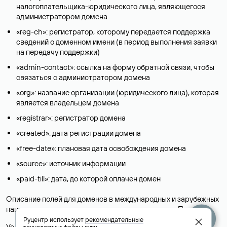
налогоплательщика-юридического лица, являющегося
администратором домена
«reg-ch»: регистратор, которому передается поддержка
сведений о доменном имени (в период выполнения заявки
на передачу поддержки)
«admin-contact»: ссылка на форму обратной связи, чтобы
связаться с администратором домена
«org»: название организации (юридического лица), которая
является владельцем домена
«registrar»: регистратор домена
«created»: дата регистрации домена
«free-date»: плановая дата освобождения домена
«source»: источник информации
«paid-till»: дата, до которой оплачен домен
Описание полей для доменов в международных и зарубежных
национальных доменах представлены в разделе «
Помощь
».
Руцентр использует
рекомендательные
Условия использования Whois-сервиса