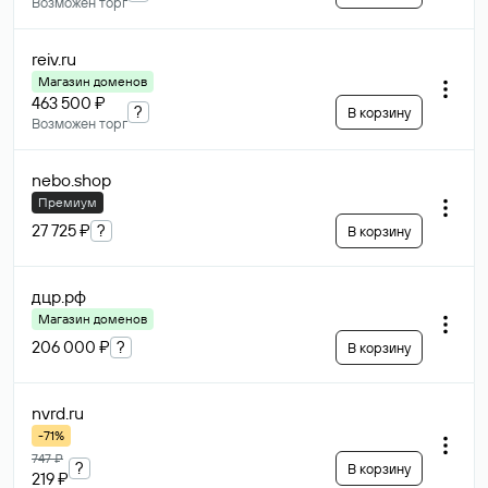
Возможен торг
reiv
.ru
Магазин доменов
463 500 ₽
?
В корзину
Возможен торг
nebo
.shop
Премиум
27 725 ₽
?
В корзину
дцр
.рф
Магазин доменов
206 000 ₽
?
В корзину
nvrd
.ru
-71%
747 ₽
?
В корзину
219 ₽