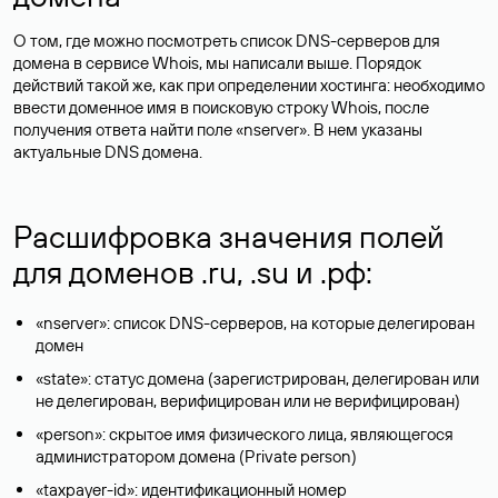
О том, где можно посмотреть список DNS-серверов для
домена в сервисе Whois, мы написали выше. Порядок
действий такой же, как при определении хостинга: необходимо
ввести доменное имя в поисковую строку Whois, после
получения ответа найти поле «nserver». В нем указаны
актуальные DNS домена.
Расшифровка значения полей
для доменов .ru, .su и .рф:
«nserver»: список DNS-серверов, на которые делегирован
домен
«state»: статус домена (зарегистрирован, делегирован или
не делегирован, верифицирован или не верифицирован)
«person»: скрытое имя физического лица, являющегося
администратором домена (Privatе person)
«taxpayer-id»: идентификационный номер