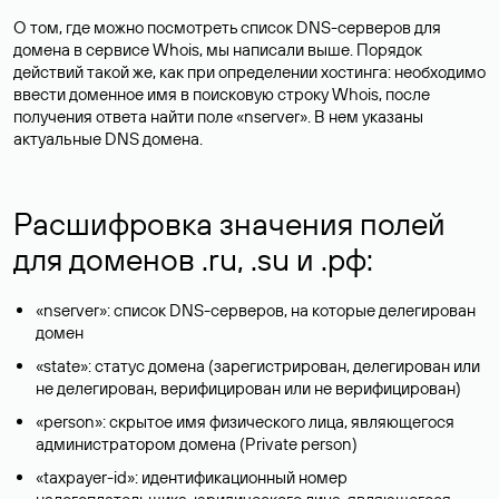
О том, где можно посмотреть список DNS-серверов для
домена в сервисе Whois, мы написали выше. Порядок
действий такой же, как при определении хостинга: необходимо
ввести доменное имя в поисковую строку Whois, после
получения ответа найти поле «nserver». В нем указаны
актуальные DNS домена.
Расшифровка значения полей
для доменов .ru, .su и .рф:
«nserver»: список DNS-серверов, на которые делегирован
домен
«state»: статус домена (зарегистрирован, делегирован или
не делегирован, верифицирован или не верифицирован)
«person»: скрытое имя физического лица, являющегося
администратором домена (Privatе person)
«taxpayer-id»: идентификационный номер