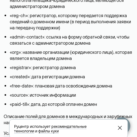
налогоплательщика-юридического лица, являющегося
администратором домена
«reg-ch»: регистратор, которому передается поддержка
сведений о доменном имени (в период выполнения заявки
на передачу поддержки)
«admin-contact»: ссылка на форму обратной связи, чтобы
связаться с администратором домена
«org»: название организации (юридического лица), которая
является владельцем домена
«registrar»: регистратор домена
«created»: дата регистрации домена
«free-date»: плановая дата освобождения домена
«source»: источник информации
«paid-till»: дата, до которой оплачен домен
Описание полей для доменов в международных и зарубежных
национальных доменах представлены в разделе «
Помощь
».
Руцентр использует
рекомендательные
технологии
и
файлы куки
Условия использования Whois-сервиса