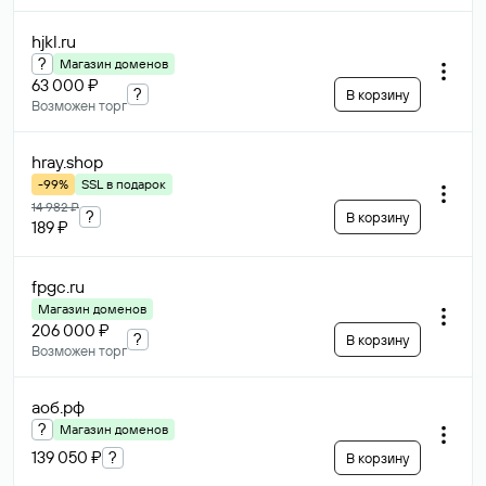
hjkl
.ru
?
Магазин доменов
63 000 ₽
?
В корзину
Возможен торг
hray
.shop
-99%
SSL в подарок
14 982 ₽
?
В корзину
189 ₽
fpgc
.ru
Магазин доменов
206 000 ₽
?
В корзину
Возможен торг
аоб
.рф
?
Магазин доменов
139 050 ₽
?
В корзину