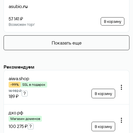
asubio
.ru
57 141 ₽
В корзину
Возможен торг
Показать еще
Рекомендуем
aiwa
.shop
-99%
SSL в подарок
14 982 ₽
?
В корзину
189 ₽
дхо
.рф
Магазин доменов
100 275 ₽
?
В корзину