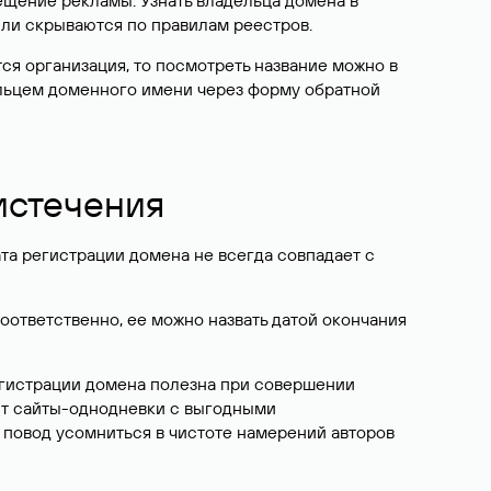
ещение рекламы. Узнать владельца домена в
или скрываются по правилам реестров.
ется организация, то посмотреть название можно в
дельцем доменного имени через форму обратной
 истечения
ата регистрации домена не всегда совпадает с
Соответственно, ее можно назвать датой окончания
егистрации домена полезна при совершении
ют сайты-однодневки с выгодными
 повод усомниться в чистоте намерений авторов