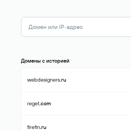
Домены с историей
webdesigners
.ru
reget
.com
firefin
.ru