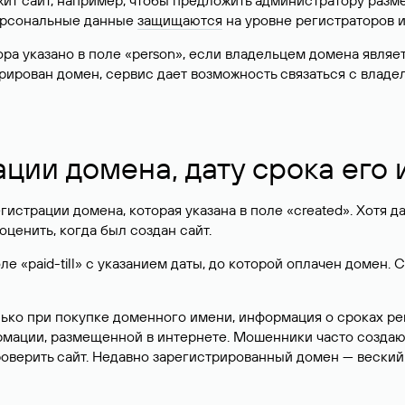
жит сайт, например, чтобы предложить администратору разм
персональные данные
защищаются
на уровне регистраторов 
атора указано в поле «person», если владельцем домена явля
истрирован домен, сервис дает возможность связаться с вла
ации домена, дату срока его
гистрации домена, которая указана в поле «created». Хотя д
оценить, когда был создан сайт.
 «paid-till» с указанием даты, до которой оплачен домен. 
лько при покупке доменного имени, информация о сроках р
ормации, размещенной в интернете. Мошенники часто созда
оверить сайт. Недавно зарегистрированный домен — веский