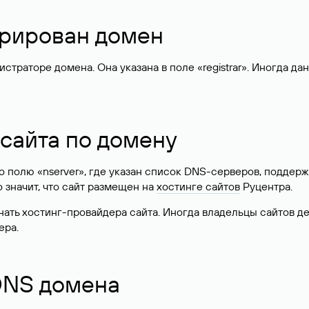
стрирован домен
раторе домена. Она указана в поле «registrar». Иногда да
 сайта по домену
 по полю «nserver», где указан список DNS-серверов, подд
 Это значит, что сайт размещен на
хостинге сайтов
Руцентра.
знать хостинг-провайдера сайта. Иногда владельцы сайтов 
ера.
 DNS домена