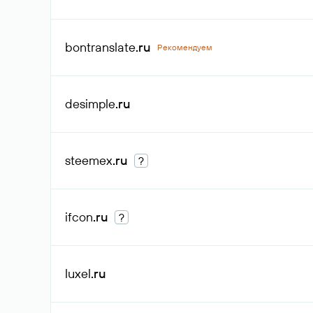
bontranslate
.ru
Рекомендуем
desimple
.ru
steemex
.ru
?
ifcon
.ru
?
luxel
.ru