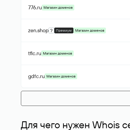
776
.ru
Магазин доменов
zen
.shop
?
Премиум
Магазин доменов
tflc
.ru
Магазин доменов
gdfc
.ru
Магазин доменов
Для чего нужен Whois с