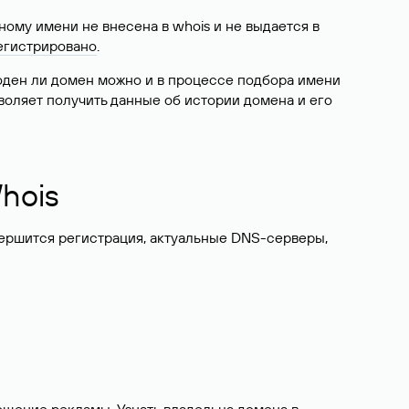
ому имени не внесена в whois и не выдается в
егистрировано
.
боден ли домен можно и в процессе подбора имени
воляет получить данные об истории домена и его
hois
вершится регистрация, актуальные DNS-серверы,