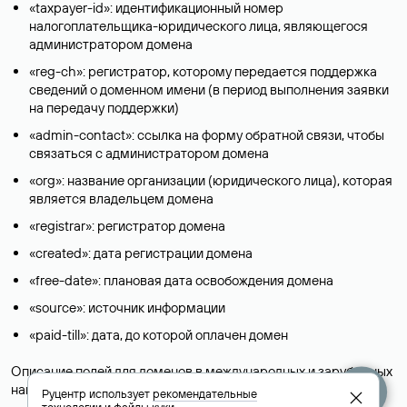
«taxpayer-id»: идентификационный номер
налогоплательщика-юридического лица, являющегося
администратором домена
«reg-ch»: регистратор, которому передается поддержка
сведений о доменном имени (в период выполнения заявки
на передачу поддержки)
«admin-contact»: ссылка на форму обратной связи, чтобы
связаться с администратором домена
«org»: название организации (юридического лица), которая
является владельцем домена
«registrar»: регистратор домена
«created»: дата регистрации домена
«free-date»: плановая дата освобождения домена
«source»: источник информации
«paid-till»: дата, до которой оплачен домен
Описание полей для доменов в международных и зарубежных
национальных доменах представлены в разделе «
Помощь
».
Руцентр использует
рекомендательные