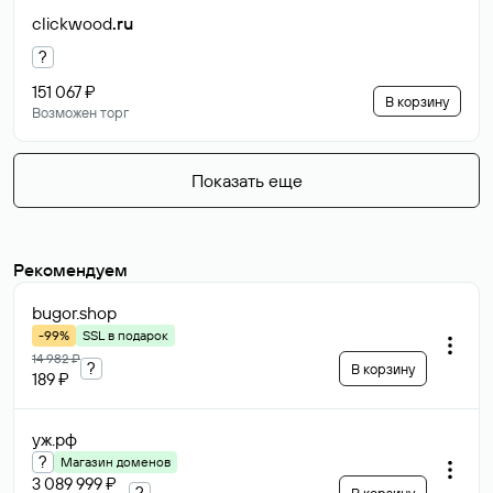
clickwood
.ru
?
151 067 ₽
В корзину
Возможен торг
Показать еще
Рекомендуем
bugor
.shop
-99%
SSL в подарок
14 982 ₽
?
В корзину
189 ₽
уж
.рф
?
Магазин доменов
3 089 999 ₽
?