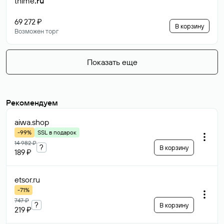
thime
.ru
69 272 ₽
В корзину
Возможен торг
Показать еще
Рекомендуем
aiwa
.shop
-99%
SSL в подарок
14 982 ₽
?
В корзину
189 ₽
etsor
.ru
-71%
747 ₽
?
В корзину
219 ₽