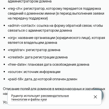
администратором домена
«reg-ch»: регистратор, которому передается поддержка
сведений о доменном имени (в период выполнения заявки
на передачу поддержки)
«admin-contact»: ссылка на форму обратной связи, чтобы
связаться с администратором домена
«org»: название организации (юридического лица), которая
является владельцем домена
«registrar»: регистратор домена
«created»: дата регистрации домена
«free-date»: плановая дата освобождения домена
«source»: источник информации
«paid-till»: дата, до которой оплачен домен
Описание полей для доменов в международных и зарубежных
национальных доменах представлены в разделе «
Помощь
».
Руцентр использует
рекомендательные
технологии
и
файлы куки
Условия использования Whois-сервиса