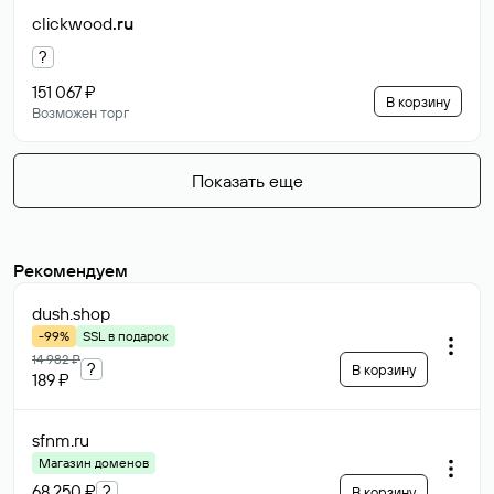
clickwood
.ru
?
151 067 ₽
В корзину
Возможен торг
Показать еще
Рекомендуем
dush
.shop
-99%
SSL в подарок
14 982 ₽
?
В корзину
189 ₽
sfnm
.ru
Магазин доменов
68 250 ₽
?
В корзину