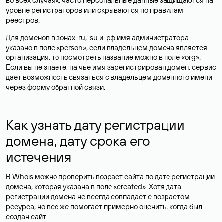
во всех случаях: часто персональные данные
защищаются
на
уровне регистраторов или скрываются по правилам
реестров.
Для доменов в зонах .ru, .su и .рф имя администратора
указано в поле «person», если владельцем домена является
организация, то посмотреть название можно в поле «org».
Если вы не знаете, на чье имя зарегистрирован домен, сервис
дает возможность связаться с владельцем доменного имени
через форму обратной связи.
Как узнать дату регистрации
домена, дату срока его
истечения
В Whois можно проверить возраст сайта по дате регистрации
домена, которая указана в поле «created». Хотя дата
регистрации домена не всегда совпадает с возрастом
ресурса, но все же помогает примерно оценить, когда был
создан сайт.