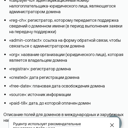
«taxpayer-id»: идентификационный номер
налогоплательщика-юридического лица, являющегося
администратором домена
«reg-ch»: регистратор, которому передается поддержка
сведений о доменном имени (в период выполнения заявки
на передачу поддержки)
«admin-contact»: ссылка на форму обратной связи, чтобы
связаться с администратором домена
«org»: название организации (юридического лица), которая
является владельцем домена
«registrar»: регистратор домена
«created»: дата регистрации домена
«free-date»: плановая дата освобождения домена
«source»: источник информации
«paid-till»: дата, до которой оплачен домен
Описание полей для доменов в международных и зарубежных
национальных доменах представлены в разделе «
Помощь
».
Руцентр использует
рекомендательные