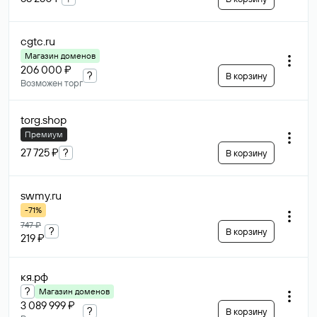
cgtc
.ru
Магазин доменов
206 000 ₽
?
В корзину
Возможен торг
torg
.shop
Премиум
27 725 ₽
?
В корзину
swmy
.ru
-71%
747 ₽
?
В корзину
219 ₽
кя
.рф
?
Магазин доменов
3 089 999 ₽
?
В корзину