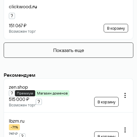
clickwood
.ru
?
151 067 ₽
В корзину
Возможен торг
Показать еще
Рекомендуем
zen
.shop
?
Премиум
Магазин доменов
515 000 ₽
?
В корзину
Возможен торг
lbzm
.ru
-71%
747 ₽
?
В корзину