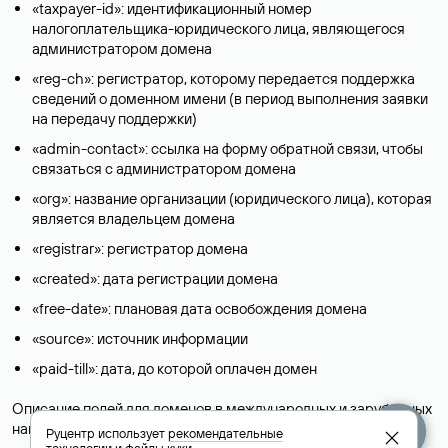
«taxpayer-id»: идентификационный номер
налогоплательщика-юридического лица, являющегося
администратором домена
«reg-ch»: регистратор, которому передается поддержка
сведений о доменном имени (в период выполнения заявки
на передачу поддержки)
«admin-contact»: ссылка на форму обратной связи, чтобы
связаться с администратором домена
«org»: название организации (юридического лица), которая
является владельцем домена
«registrar»: регистратор домена
«created»: дата регистрации домена
«free-date»: плановая дата освобождения домена
«source»: источник информации
«paid-till»: дата, до которой оплачен домен
Описание полей для доменов в международных и зарубежных
национальных доменах представлены в разделе «
Помощь
».
Руцентр использует
рекомендательные