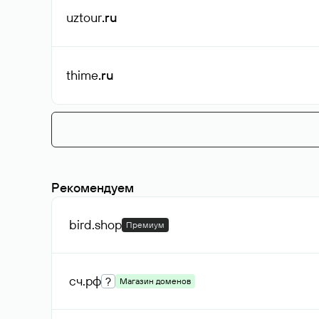
uztour
.ru
thime
.ru
Рекомендуем
bird
.shop
Премиум
сч
.рф
?
Магазин доменов