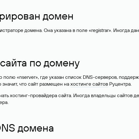
стрирован домен
раторе домена. Она указана в поле «registrar». Иногда да
 сайта по домену
 по полю «nserver», где указан список DNS-серверов, подд
 Это значит, что сайт размещен на
хостинге сайтов
Руцентра.
знать хостинг-провайдера сайта. Иногда владельцы сайтов 
ера.
 DNS домена