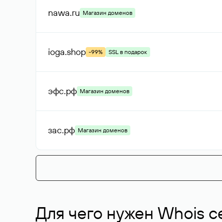
nawa
.ru
Магазин доменов
ioga
.shop
-99%
SSL в подарок
эфс
.рф
Магазин доменов
зас
.рф
Магазин доменов
Для чего нужен Whois с