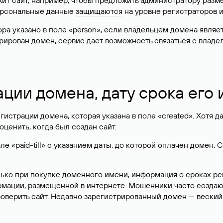
жит сайт, например, чтобы предложить администратору разм
персональные данные
защищаются
на уровне регистраторов 
атора указано в поле «person», если владельцем домена явля
истрирован домен, сервис дает возможность связаться с вла
ации домена, дату срока его
гистрации домена, которая указана в поле «created». Хотя д
оценить, когда был создан сайт.
 «paid-till» с указанием даты, до которой оплачен домен. 
лько при покупке доменного имени, информация о сроках р
ормации, размещенной в интернете. Мошенники часто созда
оверить сайт. Недавно зарегистрированный домен — веский