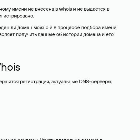
ому имени не внесена в whois и не выдается в
егистрировано
.
боден ли домен можно и в процессе подбора имени
воляет получить данные об истории домена и его
hois
вершится регистрация, актуальные DNS-серверы,