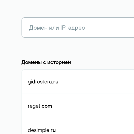
Домены с историей
gidrosfera
.ru
reget
.com
desimple
.ru