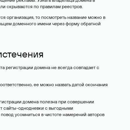
ещение рекламы. Узнать владельца домена в
или скрываются по правилам реестров.
ется организация, то посмотреть название можно в
дельцем доменного имени через форму обратной
 истечения
ата регистрации домена не всегда совпадает с
Соответственно, ее можно назвать датой окончания
егистрации домена полезна при совершении
ют сайты-однодневки с выгодными
 повод усомниться в чистоте намерений авторов