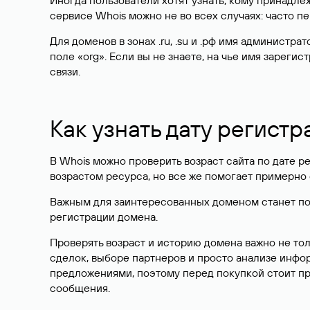
Иногда пользователи хотят узнать, кому принадле
сервисе Whois можно не во всех случаях: часто 
Для доменов в зонах .ru, .su и .рф имя администр
поле «org». Если вы не знаете, на чье имя зарег
связи.
Как узнать дату регистр
В Whois можно проверить возраст сайта по дате ре
возрастом ресурса, но все же помогает примерно 
Важным для заинтересованных доменом станет поле
регистрации домена.
Проверять возраст и историю домена важно не то
сделок, выборе партнеров и просто анализе инф
предложениями, поэтому перед покупкой стоит пр
сообщения.