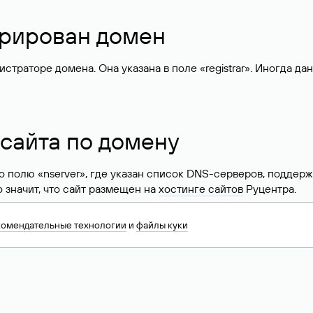
стрирован домен
раторе домена. Она указана в поле «registrar». Иногда да
 сайта по домену
 по полю «nserver», где указан список DNS-серверов, подд
 Это значит, что сайт размещен на
хостинге сайтов
Руцентра.
знать хостинг-провайдера сайта. Иногда владельцы сайтов 
комендательные технологии
и
файлы куки
ера.
 DNS домена