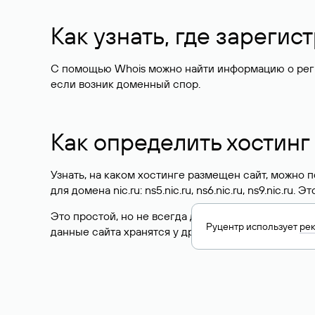
Как узнать, где зареги
С помощью Whois можно найти информацию о регист
если возник доменный спор.
Как определить хостинг
Узнать, на каком хостинге размещен сайт, можно
для домена nic.ru: ns5.nic.ru, ns6.nic.ru, ns9.nic.ru.
Это простой, но не всегда достоверный способ у
Руцентр использует
ре
данные сайта хранятся у другого хостинг-провайд
Как узнать актуальные