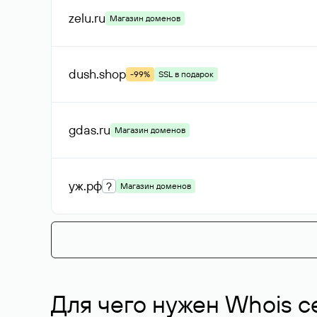
zelu
.ru
Магазин доменов
dush
.shop
-99%
SSL в подарок
gdas
.ru
Магазин доменов
уж
.рф
?
Магазин доменов
Для чего нужен Whois с