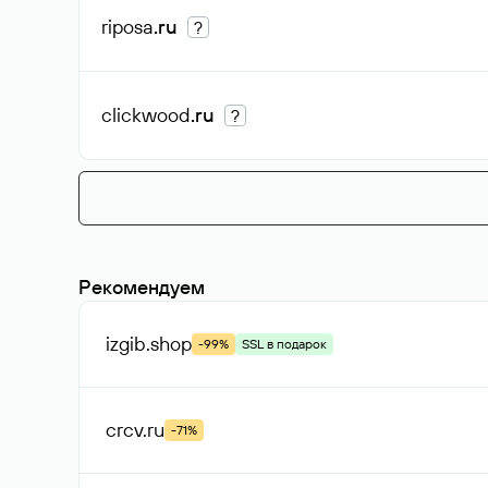
riposa
.ru
?
clickwood
.ru
?
Рекомендуем
izgib
.shop
-99%
SSL в подарок
crcv
.ru
-71%