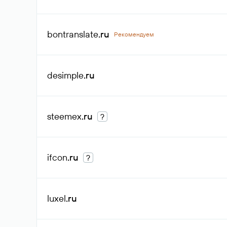
bontranslate
.ru
Рекомендуем
desimple
.ru
steemex
.ru
?
ifcon
.ru
?
luxel
.ru