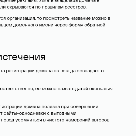
ещение рекламы. Узнать владельца домена в
или скрываются по правилам реестров.
ется организация, то посмотреть название можно в
дельцем доменного имени через форму обратной
 истечения
ата регистрации домена не всегда совпадает с
Соответственно, ее можно назвать датой окончания
егистрации домена полезна при совершении
ют сайты-однодневки с выгодными
 повод усомниться в чистоте намерений авторов