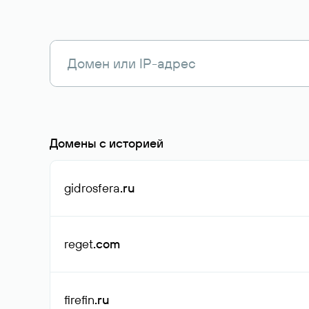
Домены с историей
gidrosfera
.ru
reget
.com
firefin
.ru