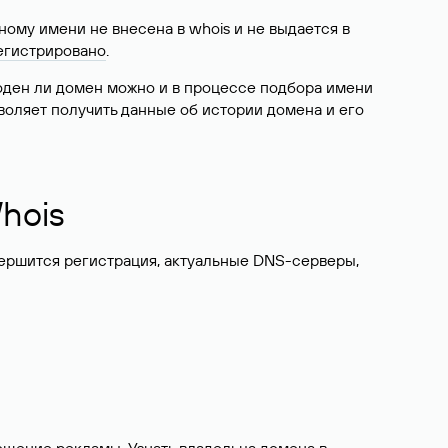
ому имени не внесена в whois и не выдается в
егистрировано
.
боден ли домен можно и в процессе подбора имени
воляет получить данные об истории домена и его
hois
вершится регистрация, актуальные DNS-серверы,