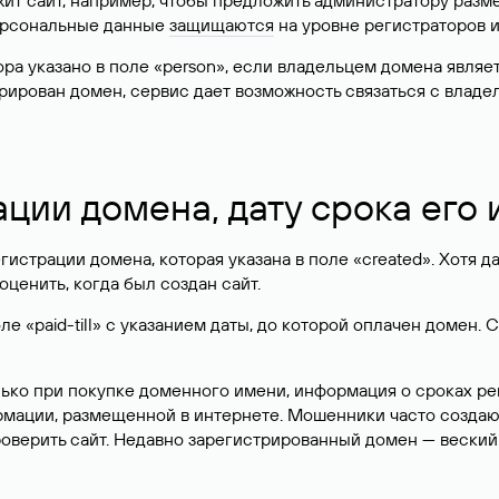
жит сайт, например, чтобы предложить администратору разм
персональные данные
защищаются
на уровне регистраторов 
атора указано в поле «person», если владельцем домена явля
истрирован домен, сервис дает возможность связаться с вла
ации домена, дату срока его
гистрации домена, которая указана в поле «created». Хотя д
оценить, когда был создан сайт.
 «paid-till» с указанием даты, до которой оплачен домен. 
лько при покупке доменного имени, информация о сроках р
ормации, размещенной в интернете. Мошенники часто созда
оверить сайт. Недавно зарегистрированный домен — веский