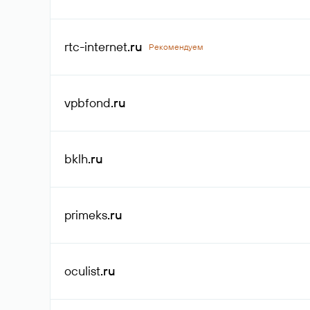
rtc-internet
.ru
Рекомендуем
vpbfond
.ru
bklh
.ru
primeks
.ru
oculist
.ru