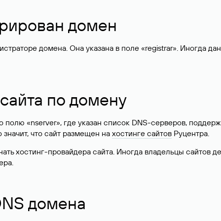
стрирован домен
раторе домена. Она указана в поле «registrar». Иногда да
 сайта по домену
 по полю «nserver», где указан список DNS-серверов, подд
 Это значит, что сайт размещен на
хостинге сайтов
Руцентра.
знать хостинг-провайдера сайта. Иногда владельцы сайтов 
ера.
 DNS домена