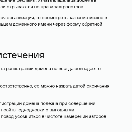
ещение рекламы. Узнать владельца домена в
или скрываются по правилам реестров.
ется организация, то посмотреть название можно в
дельцем доменного имени через форму обратной
 истечения
ата регистрации домена не всегда совпадает с
Соответственно, ее можно назвать датой окончания
егистрации домена полезна при совершении
ют сайты-однодневки с выгодными
 повод усомниться в чистоте намерений авторов