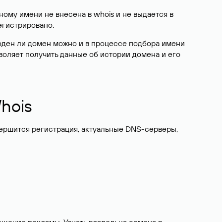
ому имени не внесена в whois и не выдается в
егистрировано
.
боден ли домен можно и в процессе подбора имени
воляет получить данные об истории домена и его
hois
вершится регистрация, актуальные DNS-серверы,