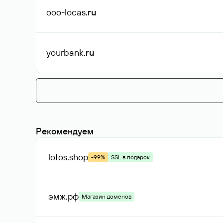
ooo-locas
.ru
yourbank
.ru
Рекомендуем
lotos
.shop
-99%
SSL в подарок
эмж
.рф
Магазин доменов