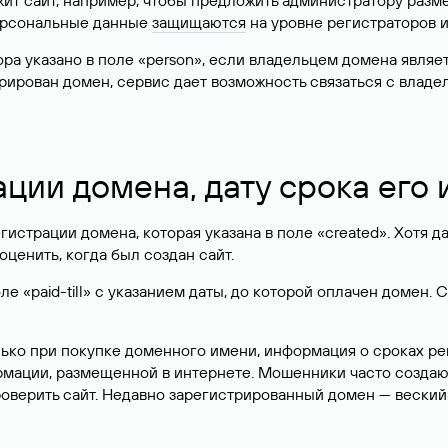
жит сайт, например, чтобы предложить администратору разм
персональные данные
защищаются
на уровне регистраторов 
атора указано в поле «person», если владельцем домена явля
истрирован домен, сервис дает возможность связаться с вла
ации домена, дату срока его
гистрации домена, которая указана в поле «created». Хотя д
оценить, когда был создан сайт.
 «paid-till» с указанием даты, до которой оплачен домен. 
лько при покупке доменного имени, информация о сроках р
ормации, размещенной в интернете. Мошенники часто созда
оверить сайт. Недавно зарегистрированный домен — веский