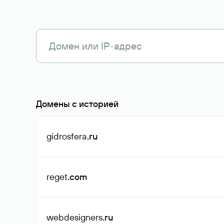
Домены с историей
gidrosfera
.ru
reget
.com
webdesigners
.ru