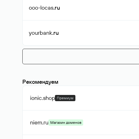
ooo-locas
.ru
yourbank
.ru
Рекомендуем
ionic
.shop
Премиум
niem
.ru
Магазин доменов