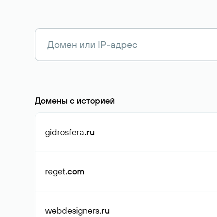
Домены с историей
gidrosfera
.ru
reget
.com
webdesigners
.ru