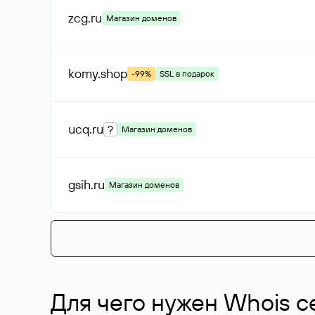
zcg
.ru
Магазин доменов
komy
.shop
-99%
SSL в подарок
ucq
.ru
?
Магазин доменов
gsih
.ru
Магазин доменов
Для чего нужен Whois с