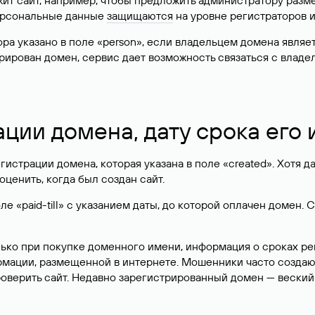
жит сайт, например, чтобы предложить администратору разм
персональные данные
защищаются
на уровне регистраторов 
атора указано в поле «person», если владельцем домена явля
истрирован домен, сервис дает возможность связаться с вла
ации домена, дату срока его
гистрации домена, которая указана в поле «created». Хотя д
оценить, когда был создан сайт.
 «paid-till» с указанием даты, до которой оплачен домен. 
лько при покупке доменного имени, информация о сроках р
ормации, размещенной в интернете. Мошенники часто созда
оверить сайт. Недавно зарегистрированный домен — веский