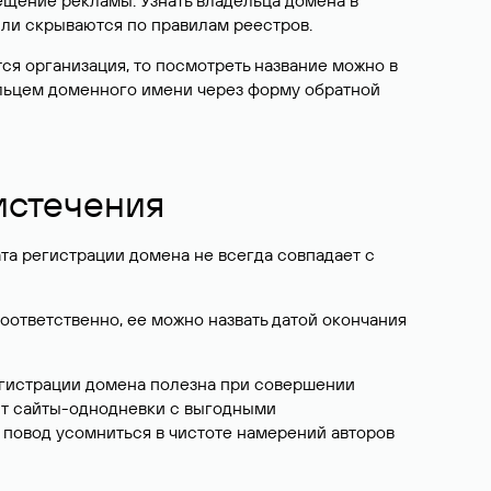
ещение рекламы. Узнать владельца домена в
или скрываются по правилам реестров.
ется организация, то посмотреть название можно в
дельцем доменного имени через форму обратной
 истечения
ата регистрации домена не всегда совпадает с
Соответственно, ее можно назвать датой окончания
егистрации домена полезна при совершении
ют сайты-однодневки с выгодными
 повод усомниться в чистоте намерений авторов