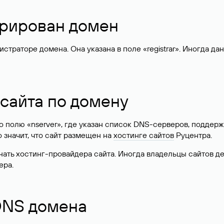
стрирован домен
раторе домена. Она указана в поле «registrar». Иногда да
 сайта по домену
 по полю «nserver», где указан список DNS-серверов, подд
 Это значит, что сайт размещен на
хостинге сайтов
Руцентра.
знать хостинг-провайдера сайта. Иногда владельцы сайтов 
ера.
 DNS домена