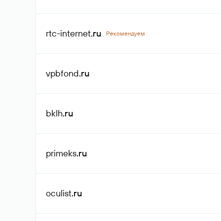
rtc-internet
.ru
Рекомендуем
vpbfond
.ru
bklh
.ru
primeks
.ru
oculist
.ru