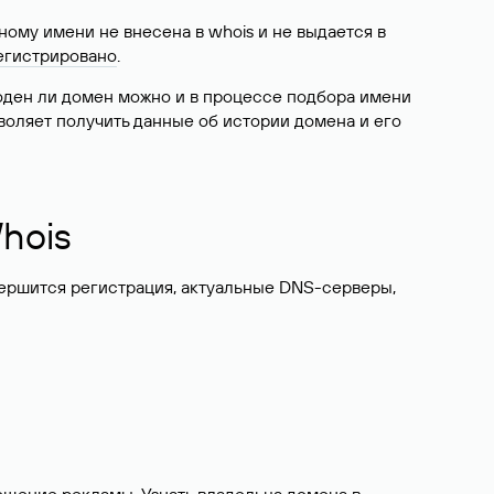
ому имени не внесена в whois и не выдается в
егистрировано
.
боден ли домен можно и в процессе подбора имени
воляет получить данные об истории домена и его
hois
вершится регистрация, актуальные DNS-серверы,