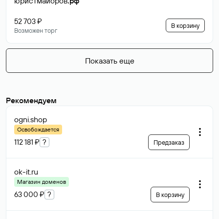
юристмайоров
.рф
52 703 ₽
В корзину
Возможен торг
Показать еще
Рекомендуем
ogni
.shop
Освобождается
112 181 ₽
?
Предзаказ
ok-it
.ru
Магазин доменов
63 000 ₽
?
В корзину