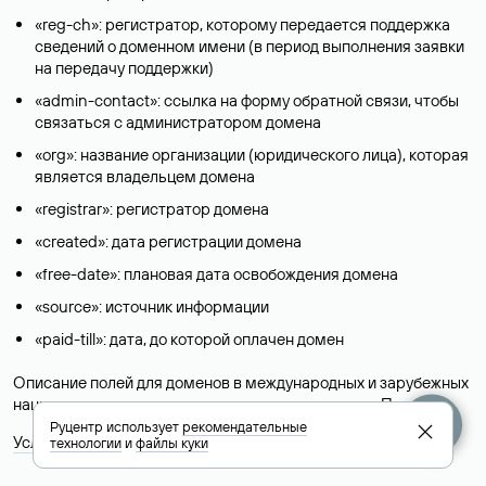
«reg-ch»: регистратор, которому передается поддержка
сведений о доменном имени (в период выполнения заявки
на передачу поддержки)
«admin-contact»: ссылка на форму обратной связи, чтобы
связаться с администратором домена
«org»: название организации (юридического лица), которая
является владельцем домена
«registrar»: регистратор домена
«created»: дата регистрации домена
«free-date»: плановая дата освобождения домена
«source»: источник информации
«paid-till»: дата, до которой оплачен домен
Описание полей для доменов в международных и зарубежных
национальных доменах представлены в разделе «
Помощь
».
Руцентр использует
рекомендательные
Условия использования Whois-сервиса
технологии
и
файлы куки