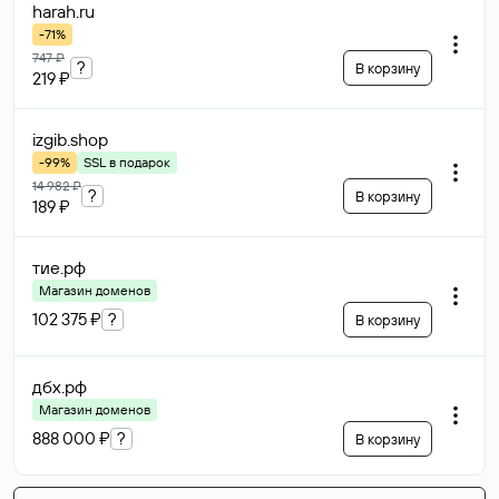
harah
.ru
-71%
747 ₽
?
В корзину
219 ₽
izgib
.shop
-99%
SSL в подарок
14 982 ₽
?
В корзину
189 ₽
тие
.рф
Магазин доменов
102 375 ₽
?
В корзину
дбх
.рф
Магазин доменов
888 000 ₽
?
В корзину