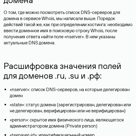
О том, где можно посмотреть список DNS-серверов для
домена в сервисе Whois, мы написали выше. Порядок
действий такой же, как при определении хостинга: необходимо
ввести доменное имя в поисковую строку Whois, после
получения ответа найти поле «nserver». В нем указаны
актуальные DNS домена.
Расшифровка значения полей
для доменов .ru, .su и .рф:
«nserver»: список DNS-серверов, на которые делегирован
домен
«state»: статус домена (зарегистрирован, делегирован или
не делегирован, верифицирован или не верифицирован)
«person»: скрытое имя физического лица, являющегося
администратором домена (Privatе person)
«taxpayer-id»: идентификационный номер