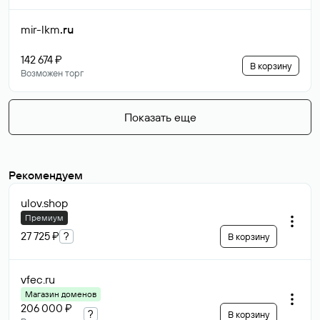
mir-lkm
.ru
142 674 ₽
В корзину
Возможен торг
Показать еще
Рекомендуем
ulov
.shop
Премиум
27 725 ₽
?
В корзину
vfec
.ru
Магазин доменов
206 000 ₽
?
В корзину