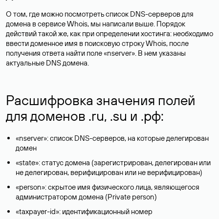
О том, где можно посмотреть список DNS-серверов для
домена в сервисе Whois, мы написали выше. Порядок
действий такой же, как при определении хостинга: необходимо
ввести доменное имя в поисковую строку Whois, после
получения ответа найти поле «nserver». В нем указаны
актуальные DNS домена.
Расшифровка значения полей
для доменов .ru, .su и .рф:
«nserver»: список DNS-серверов, на которые делегирован
домен
«state»: статус домена (зарегистрирован, делегирован или
не делегирован, верифицирован или не верифицирован)
«person»: скрытое имя физического лица, являющегося
администратором домена (Privatе person)
«taxpayer-id»: идентификационный номер