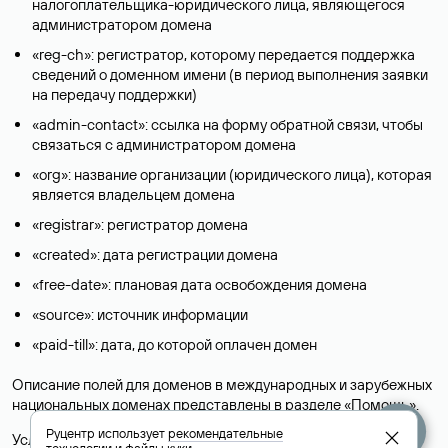
налогоплательщика-юридического лица, являющегося
администратором домена
«reg-ch»: регистратор, которому передается поддержка
сведений о доменном имени (в период выполнения заявки
на передачу поддержки)
«admin-contact»: ссылка на форму обратной связи, чтобы
связаться с администратором домена
«org»: название организации (юридического лица), которая
является владельцем домена
«registrar»: регистратор домена
«created»: дата регистрации домена
«free-date»: плановая дата освобождения домена
«source»: источник информации
«paid-till»: дата, до которой оплачен домен
Описание полей для доменов в международных и зарубежных
национальных доменах представлены в разделе «
Помощь
».
Руцентр использует
рекомендательные
Условия использования Whois-сервиса