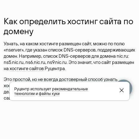
Как определить хостинг сайта по
домену
Узнать, на каком хостинге размещен сайт, можно по полю
«nserver», где указан список DNS-серверов, поддерживающих
домен. Например, список DNS-серверов для домена nic.ru:
ns5.nic.ru, ns6.nic.ru, ns9.nic.ru. Это значит, что сайт размещен
на
хостинге сайтов
Руцентра.
Это простой, но не всегда достоверный способ узнать
хостинг-провайдера сайта. Иногда владельцы сайтов
Руцентр использует
рекомендательные
делегируют домен на бесплатные DNS-серверы, а данные
технологии
и
файлы куки
сайта хранятся у другого хостинг-провайдера.
Как узнать актуальные DNS
домена