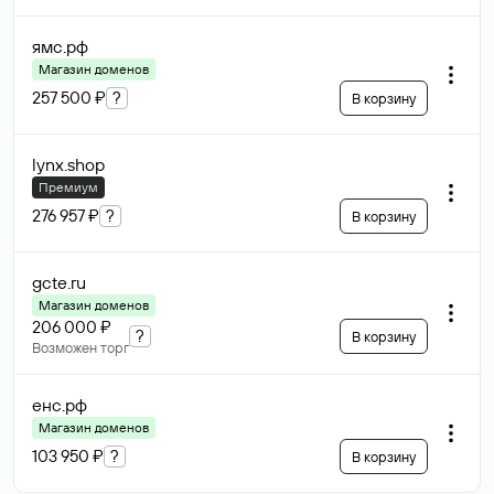
ямс
.рф
Магазин доменов
257 500 ₽
?
В корзину
lynx
.shop
Премиум
276 957 ₽
?
В корзину
gcte
.ru
Магазин доменов
206 000 ₽
?
В корзину
Возможен торг
енс
.рф
Магазин доменов
103 950 ₽
?
В корзину