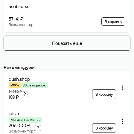
asubio
.ru
57 141 ₽
В корзину
Возможен торг
Показать еще
Рекомендуем
dush
.shop
-99%
SSL в подарок
14 982 ₽
?
В корзину
189 ₽
icls
.ru
Магазин доменов
206 000 ₽
?
В корзину
Возможен торг